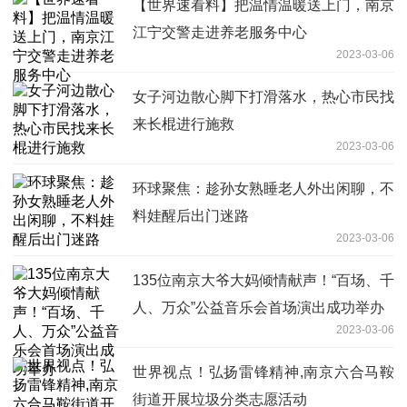
【世界速看料】把温情温暖送上门，南京
江宁交警走进养老服务中心
2023-03-06
女子河边散心脚下打滑落水，热心市民找
来长棍进行施救
2023-03-06
环球聚焦：趁孙女熟睡老人外出闲聊，不
料娃醒后出门迷路
2023-03-06
135位南京大爷大妈倾情献声！“百场、千
人、万众”公益音乐会首场演出成功举办
2023-03-06
世界视点！弘扬雷锋精神,南京六合马鞍
街道开展垃圾分类志愿活动