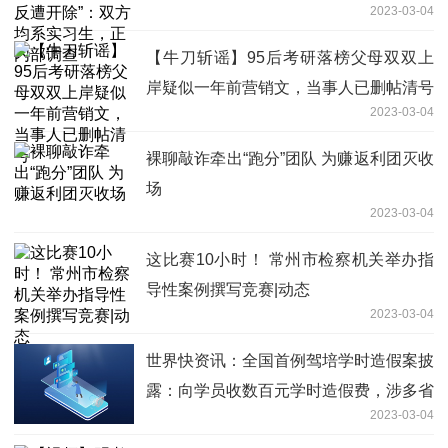
2023-03-04
内部调查
【牛刀斩谣】95后考研落榜父母双双上
岸疑似一年前营销文，当事人已删帖清号
2023-03-04
裸聊敲诈牵出“跑分”团队 为赚返利团灭收
场
2023-03-04
这比赛10小时！ 常州市检察机关举办指
导性案例撰写竞赛|动态
2023-03-04
世界快资讯：全国首例驾培学时造假案披
露：向学员收数百元学时造假费，涉多省
2023-03-04
市驾校