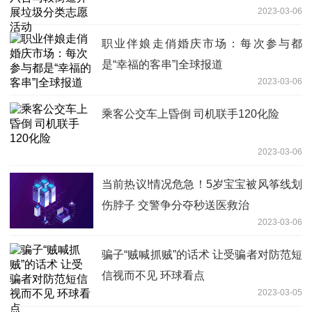
2023-03-06
职业伴娘走俏婚庆市场：每次参与都
是“幸福的客串”|全球报道
2023-03-06
乘客公交车上昏倒 司机联手120化险
2023-03-06
当前热议!情况危急！5岁宝宝被风筝线划
伤脖子 交警争分夺秒送医救治
2023-03-06
骗子“贼喊抓贼”的话术 让受骗者对防范短
信视而不见 环球看点
2023-03-05