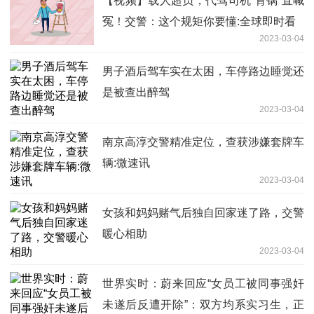
【视频】载人超员，代驾司机“背锅”直喊
冤！交警：这个规矩你要懂:全球即时看
2023-03-04
男子酒后驾车实在太困，车停路边睡觉还
是被查出醉驾
2023-03-04
南京高淳交警精准定位，查获涉嫌套牌车
辆:微速讯
2023-03-04
女孩和妈妈赌气后独自回家迷了路，交警
暖心相助
2023-03-04
世界实时：蔚来回应“女员工被同事强奸
未遂后反遭开除”：双方均系实习生，正