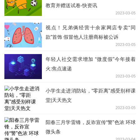
教育并赠送试卷-快资讯
2023-03-05
视点！兄弟俩经营十余家网店专卖“同
款”首饰 假冒他人注册商标被公诉
2023-03-05
年轻人社交需求增加 “微度假”今年接着
火:焦点速递
2023-03-05
小学生走进消防站，“零距离”感受别样课
堂|天天热文
2023-03-05
阳春三月学雷锋，反诈宣传“警”色浓 环球
微头条
2023-03-04