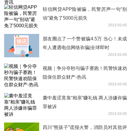
轻信网贷APP险被骗，民警厉声一句“别
动”避免了5000元损失
2023-03-05
朋友圈点了一个赞被骗4.5万 当心！未成
年人遭遇电信网络诈骗|全球即时
2023-03-05
视频｜争分夺秒与骗子赛跑！民警快速劝
阻保住群众财产-热讯
2023-03-05
囊中羞涩竟靠“相亲”赚礼钱 两人涉嫌诈骗
罪被诉
2023-03-05
四川“熊孩子”谎报火警，消防员对其批评