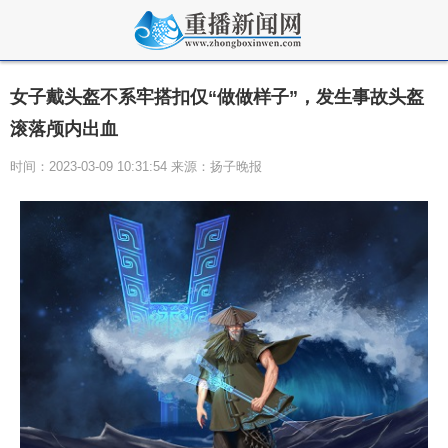
女子戴头盔不系牢搭扣仅“做做样子”，发生事故头盔
滚落颅内出血
时间：2023-03-09 10:31:54 来源：扬子晚报