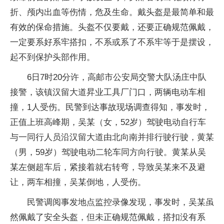
折、颅内出血等伤情，危及生命。戴头盔是最简单和最
有效的保命措施。头盔不仅要戴，还要正确规范佩戴，
一定要系好系牢搭扣，不系或系了不系牢等于是摆设，
起不到保护头部作用。
6日7时20分许，高邮市公安局交警大队汤庄中队
接警，该镇汉留大道昇业工具厂门口，两辆电动车相
撞，1人受伤。民警到达事故现场调查得知，事发时，
正值上班高峰期，吴某（女，52岁）驾驶电动自行车
与一同行人员沿汉留大道由北向南并排行驶行驶，黄某
（男，59岁）驾驶电动二轮车同方向行驶。黄某从吴
某左侧超车后，紧接着就右转弯，导致吴某来不及避
让，两车相撞，吴某倒地，人受伤。
民警调阅事发地点监控录像发现，事发时，吴某虽
然佩戴了安全头盔，但未正确规范佩戴，搭扣没有系