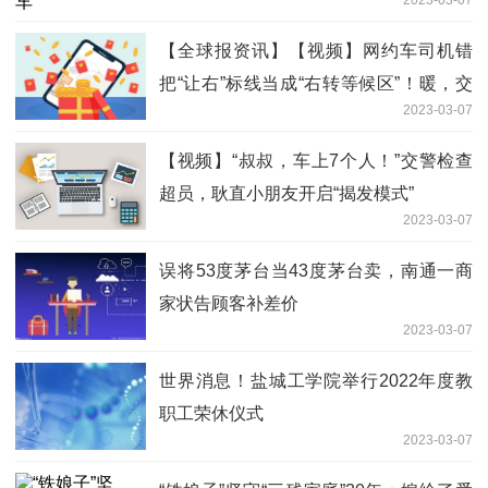
2023-03-07
【全球报资讯】【视频】网约车司机错
把“让右”标线当成“右转等候区”！暖，交
2023-03-07
警现场“上课”不处罚
【视频】“叔叔，车上7个人！”交警检查
超员，耿直小朋友开启“揭发模式”
2023-03-07
误将53度茅台当43度茅台卖，南通一商
家状告顾客补差价
2023-03-07
世界消息！盐城工学院举行2022年度教
职工荣休仪式
2023-03-07