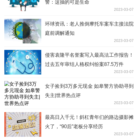
警：这抽的可是生命
2023-03-07
环球资讯：老人推倒摩托车案车主接法院
庭前调解通知
2023-03-07
侵害袁隆平名誉案写入最高法工作报告！
过去五年审结人格权纠纷案87.5万件
2023-03-07
女子捡到3万多元现金 如皋警方协助寻到
失主|世界热点评
2023-03-07
最高日入千元！斜杠青年们的路边摄影摊
火了，“90后”老板分享经历
2023-03-07