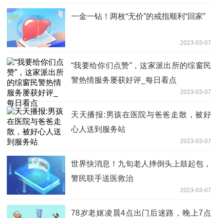
一金一钻！两枚“无价”的戒指顺利“回家”
2023-03-07
“我要给你们点赞”，这家派出所的综窗民
警热情服务屡获好评_每日看点
2023-03-07
天天播报:男孩在医院与爸爸走散，被好
心人送到服务站
2023-03-07
世界快消息！九旬老人摔倒头上鼓起包，
警民联手送医救治
2023-03-07
78岁老妪凌晨4点出门后迷路，晚上7点