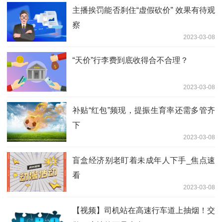
主播挨罚能否刹住“虚假砍价” 效果有待观
察
2023-03-08
“天价”行李费到底收得合不合理？
2023-03-08
补贴“红包”频现，提振生育率还需多管齐
下
2023-03-08
盲盒经济别老盯着未成年人下手_焦点速
看
2023-03-08
【视频】司机站在高速行车道上抽烟！交