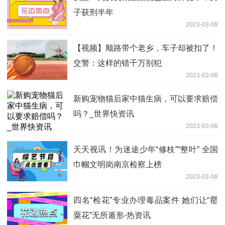
子获刑半年
2023-03-08
【视频】顺路带个老乡，车子却被扣了！
交警：这样的错千万别犯
2023-03-08
新购宠物猫后家中猫生病，可以要求赔偿
吗？_世界快资讯
2023-03-08
天天视讯！为迷途少年“修枝”“整叶” 全国
巾帼文明岗南京检察上榜
2023-03-08
四名“检花”专业办理毒品案件 她们让“罂
粟花”无所遁形-热资讯