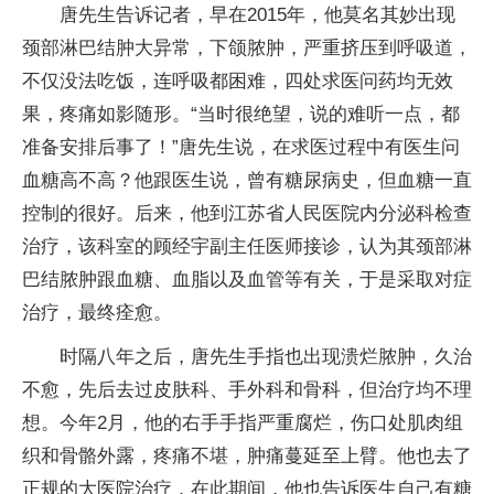
唐先生告诉记者，早在2015年，他莫名其妙出现
颈部淋巴结肿大异常，下颌脓肿，严重挤压到呼吸道，
不仅没法吃饭，连呼吸都困难，四处求医问药均无效
果，疼痛如影随形。“当时很绝望，说的难听一点，都
准备安排后事了！”唐先生说，在求医过程中有医生问
血糖高不高？他跟医生说，曾有糖尿病史，但血糖一直
控制的很好。后来，他到江苏省人民医院内分泌科检查
治疗，该科室的顾经宇副主任医师接诊，认为其颈部淋
巴结脓肿跟血糖、血脂以及血管等有关，于是采取对症
治疗，最终痊愈。
时隔八年之后，唐先生手指也出现溃烂脓肿，久治
不愈，先后去过皮肤科、手外科和骨科，但治疗均不理
想。今年2月，他的右手手指严重腐烂，伤口处肌肉组
织和骨骼外露，疼痛不堪，肿痛蔓延至上臂。他也去了
正规的大医院治疗，在此期间，他也告诉医生自己有糖