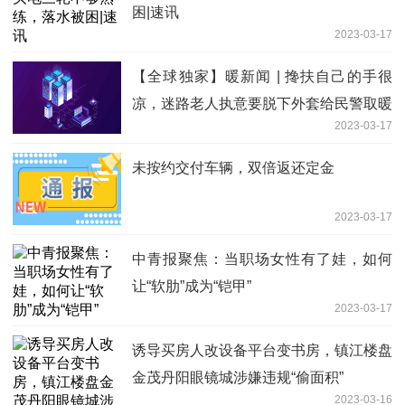
困|速讯
2023-03-17
【全球独家】暖新闻 | 搀扶自己的手很
凉，迷路老人执意要脱下外套给民警取暖
2023-03-17
未按约交付车辆，双倍返还定金
2023-03-17
中青报聚焦：当职场女性有了娃，如何
让“软肋”成为“铠甲”
2023-03-17
诱导买房人改设备平台变书房，镇江楼盘
金茂丹阳眼镜城涉嫌违规“偷面积”
2023-03-16