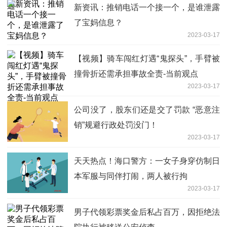
新资讯：推销电话一个接一个，是谁泄露
了宝妈信息？
2023-03-17
【视频】骑车闯红灯遇“鬼探头”，手臂被
撞骨折还需承担事故全责-当前观点
2023-03-17
公司没了，股东们还是交了罚款 “恶意注
销”规避行政处罚没门！
2023-03-17
天天热点！海口警方：一女子身穿仿制日
本军服与同伴打闹，两人被行拘
2023-03-17
男子代领彩票奖金后私占百万，因拒绝法