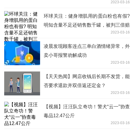
2023-03-16
环球关注：健身增肌用的蛋白粉也有假?
明知含量不足还销售数千罐，被判三倍赔
2023-03-16
偿！
凌晨发现顾客连点三单白酒情绪异常，外
卖小哥报警劝解成功
2023-03-16
【天天热闻】网店收钱后长期不发货，能
否要求退款并双倍返还定金？
2023-03-16
【视频】汪汪队立奇功！警犬“云一”协查
毒品12.47公斤
2023-03-16