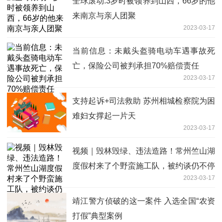
全球滚动:3岁时被领养到山西，66岁的他
来南京与亲人团聚
2023-03-17
当前信息：未戴头盔骑电动车遇事故死
亡，保险公司被判承担70%赔偿责任
2023-03-17
支持起诉+司法救助 苏州相城检察院为困
难妇女撑起一片天
2023-03-17
视频｜毁林毁绿、违法造路！常州竺山湖
度假村来了个野蛮施工队，被约谈仍不停
2023-03-17
工-环球报道
靖江警方侦破的这一案件 入选全国“农资
打假”典型案例