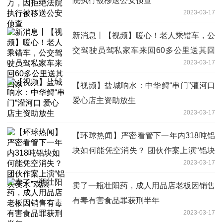
院执行被移送公安侦查
2023-03-17
新消息丨【视频】暖心！老人乘错车，公
交驾驶员驾私家车来回60多公里送其回
2023-03-17
家
【视频】盐城响水：中华鲟“串门”灌河口
爱心店主资助放生
2023-03-17
【环球热闻】严密看管下一年内318吨铝
块如何能凭空消失？ 团伙作案上演“铝块
2023-03-17
变水”戏法
卖了一瓶壮阳药，成人用品店老板因销售
有毒有害食品罪获刑半年
2023-03-17