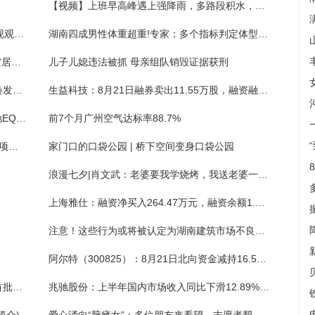
【视频】上班早高峰遇上强降雨，多路段积水，驾车人请谨慎行车
东尼电子（603595）：8月22日技术指标出现观望信号-“黑三兵”
湖南四成男性体重超重!专家：多个指标判定体型是否健康
两部门再次预拨5亿元 支持国家蓄滞洪区受灾居民尽快恢复正常生产生活秩序
儿子儿媳违法被抓 母亲组队销毁证据获刑
人民日报头版关注贵州道真自治县：小山村焕发新生机
生益科技：8月21日融券卖出11.55万股，融资融券余额6.67亿元
英菲尼迪全新QX80曝光！首推新车型/pk奔驰EQS SUV
前7个月广州空气达标率88.7%
2024年度知识产权项目（促进类）申报 有关项目资助最高可达300万元
家门口的口袋公园 | 桥下空间变身口袋公园
浪漫七夕|肖文武：老婆要我学烧烤，我送老婆一个店
上海雅仕：融资净买入264.47万元，融资余额1.22亿元（08-21）
注意！这些行为或将被认定为湖南建筑市场不良行为
阿尔特（300825）：8月21日北向资金减持16.57万股
中国书法家协会名誉主席沈鹏先生逝世，为首批国务院有突出贡献专家
兆驰股份：上半年国内市场收入同比下滑12.89%，COB直显将成重要业绩增长点 ｜看财报