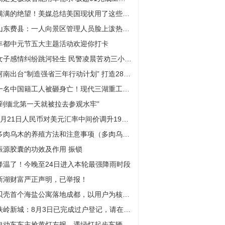
满满的绝望！美媒总结美国现状用了这些关键词
山东费县：一人向景区管理人员脸上泼热水 被行政拘留10日
丰都中元节五大主题活动欢迎你打卡
女子感情纠纷跳河轻生 民警凌晨苦劝三小时挽回
河南出台“制造强省三年行动计划” 打造28个千亿级现代化产业链
一名中国籍工人被砸身亡！现代三湖重工再出事故
“到缅北第一天就被拉去参观水牢”
8月21日人民币对美元汇率中间价调升19个基点
多肉乌木的养殖方法和注意事项（多肉乌木）
振源胶囊的功效及作用 振锁
降温了！今晚至24日进入本轮最强降雨时段
新湖财富严正声明，已举报！
贝壳首个海盐公寓落地成都，以用户为核心“C2M理念”初见端倪
铁岭新城：8月3日已完成过户登记，请在巨潮资讯网查阅8月4日发布的公告
电动车车主抢黄灯左拐，遇绿灯起步车辆撞了——