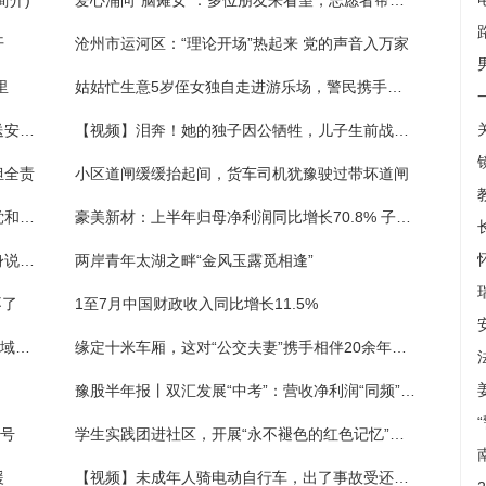
简介)
爱心涌向“脑瘫女”：多位朋友来看望，志愿者帮她洗头剪指甲
开
沧州市运河区：“理论开场”热起来 党的声音入万家
里
姑姑忙生意5岁侄女独自走进游乐场，警民携手帮忙寻亲人
提高城郊居民交通安全意识，南京江北交警送安全下乡
【视频】泪奔！她的独子因公牺牲，儿子生前战友连续三年来看望
担全责
小区道闸缓缓抬起间，货车司机犹豫驶过带坏道闸
入党和不入党的区别（事业单位及公务员入党和不入党的区别）
豪美新材：上半年归母净利润同比增长70.8% 子公司发生安全事故产生赔偿款
宣传反诈邀市民观影《孤注一掷》，民警现身说法“不听、不信、不转账”
两岸青年太湖之畔“金风玉露觅相逢”
不了
1至7月中国财政收入同比增长11.5%
堵截“运假”链条，白云区开展物流寄递重点领域打假专项整治
缘定十米车厢，这对“公交夫妻”携手相伴20余年保障乘客安全出行
豫股半年报丨双汇发展“中考”：营收净利润“同频”逆势上涨 预制菜销量增长80%
口号
学生实践团进社区，开展“永不褪色的红色记忆”主题宣讲
援
【视频】未成年人骑电动自行车，出了事故受还要担责！交警这些话，一定要听