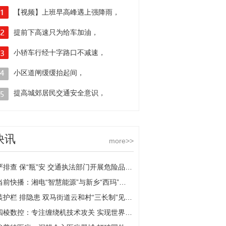
【视频】上班早高峰遇上强降雨，
多路段积水，驾车人请谨慎行车
提前下高速只为给车加油，
哪知无证驾驶露了馅
小轿车行经十字路口不减速，
酿成两车相撞担全责
小区道闸缓缓抬起间，
货车司机犹豫驶过带坏道闸
提高城郊居民交通安全意识，
南京江北交警送安全下乡
快讯
more>>
严排查 保“瓶”安 交通执法部门开展危险品运输企业安全检查
当前快播：湘电“智慧能源”与新乡“西玛”达成战略合作
装护栏 排隐患 双马街道云和村“三长制”见成效-全球今亮点
四棱数控：专注缠绕机技术攻关 实现世界一流|焦点日报