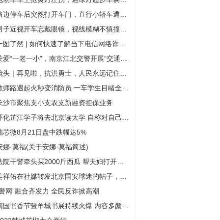
路边停车后突然打开车门，直行小轿车遭遇“开门杀”
男子近视开车忘戴眼镜，视线模糊不慎撞上隔离护栏
一图了然 | 如何快速了解当下电信网络诈骗套路？10个“加法公式”请熟记
关爱“一老一小”，南京江北交警开展“交通、反诈”安全宣传
镜头｜再见啦，抗洪勇士，人民永远记住你们！
教师路遇起火秒变消防员 一车学生目睹全过程，觉得老师们“很勇敢很帅”
长沙市聚焦支小支农支新融资担保业务
怀化芷江学子将去北京读大学 自称对自己影响最大的是父亲
瑞芯微8月21日盘中跌幅达5%
安娜·莫福(关于安娜·莫福简述)
法院干警牵头买2000斤西瓜 帮夫妇打开销路
姜祥佑在社媒转发北京国安球迷的帖子，向外国球迷展...
“警网”融合齐发力 全民反诈掀高潮
南国书香节暨羊城书展持续火爆 内容多颜值高点燃读者参与热情