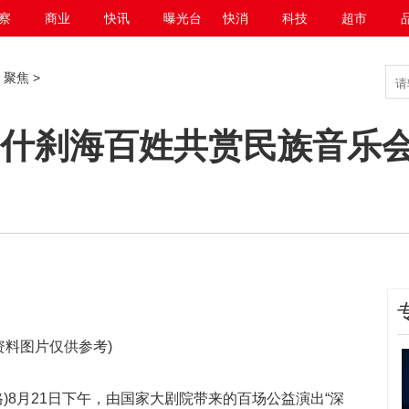
察
商业
快讯
曝光台
快消
科技
超市
>
聚焦
>
 什刹海百姓共赏民族音乐
资料图片仅供参考)
安格)8月21日下午，由国家大剧院带来的百场公益演出“深