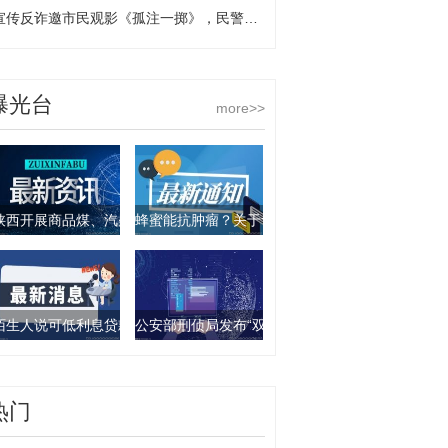
宣传反诈邀市民观影《孤注一掷》，民警现身说法“不听、不信、不转账”
曝光台
more>>
陕西开展商品煤、汽柴油产品抽查行动 9批次产品不合格
蜂蜜能抗肿瘤？关于食物饮料的谣言你要知道这几
陌生人说可低利息贷款？西安一女子被骗走4万元
公安部刑侦局发布“双11”防诈骗指南：这些骗局要
热门