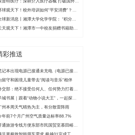
埃普特医疗：深耕介入医疗器械 打破国外产品垄断 环球热点评
环球观天下！校外培训如何“平安消费”？湘潭市教育局、市消委联合发布倡议
全球新消息丨湘潭大学化学学院： “积分兑换”推动文明寝室建设出成效
天天观天下！湘潭市一中校友捐赠书籍助力母校发展
精彩推送
笔记本出现电源已接通未充电（电源已接通未充电）
为留守和困境儿童带去“阅读与音乐”相伴
外交部：绝不接受任何人、任何势力打着和平的幌子干涉中国内政
羊城书展｜跟着“动物小说大王”，一起探秘中国版“侏罗纪世界”！
广州本周天气晴热为主，有分散雷阵雨
今年前7个月广州空气质量达标率88.7%
开通旅游专线方便东部市民国贸至慕田峪长城一站直达 具体是什么情况?
满足更极致智能用车需求 极越01完成工信部公示