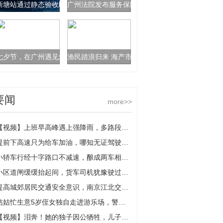
新塘站通过静态验收即将加入广汕高铁联调联试阶段
广州法院发布服务保障民营经济发展壮大典型案例
七夕节，在广州遇见爱与浪漫
渔民踏浪归来 海产市场上“鲜”
要闻
more>>
【视频】上班早高峰遇上强降雨，多路段积水，驾车人请谨慎行车
提前下高速只为给车加油，哪知无证驾驶露了馅
小轿车行经十字路口不减速，酿成两车相撞担全责
小区道闸缓缓抬起间，货车司机犹豫驶过带坏道闸
提高城郊居民交通安全意识，南京江北交警送安全下乡
姑姑忙生意5岁侄女独自走进游乐场，警民携手帮忙寻亲人
【视频】泪奔！她的独子因公牺牲，儿子生前战友连续三年来看望