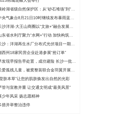
2023韩城花椒大会举行
横岭湖省级自然保护区：从“砂石堆场”到“候鸟天堂”
中央气象台8月21日10时继续发布暴雨蓝色预警
长沙洋湖-大王山商圈以“文旅+”融合发展，满足市民游客多角度、多层次、多级别的沉浸式娱乐购物体验
山东省水利厅聚力“水网+”行动 加快构筑现代水网“三网四带”新格局
长沙：洋湖再生水厂分布式光伏项目一期并网发电
湘西州18家民营企业赴港参展“抢订单”
早发现早报告早处置，成功避险 长沙一批单位和个人获应急管理部通报表扬
关爱孤残儿童，被窝整装联合金羽翼开展公益活动
“莹肤本草”让您的肌肤焕发出自然的光彩
严管与宣教并重 让交通文明成“最美风景”
展少年风采 扬志愿精神
多措并举整治违停