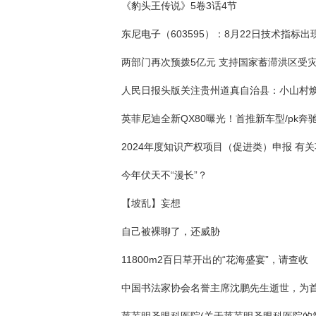
《豹头王传说》5卷3话4节
今年伏天不“漫长”？
【坡乱】妄想
自己被裸聊了，还威胁
11800m2百日草开出的“花海盛宴”，请查收