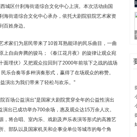
在西城区什刹海街道综合文化中心上演。本次活动由国
刹海街道综合文化中心承办，依托大剧院驻院艺术家资
到百姓身边。
艺术家们为居民带来了10首耳熟能详的民乐曲目，一曲
原上自由奔腾的骏马；《春江花月夜》的旋律让观众宛
十面埋伏》又把观众拉回到了2000年前垓下之战的战场
独奏、民乐合奏等多种演奏形式，赢得了在场观众的称赞。
公益演出为我们带来了轻松与欢乐。”
剧院百场公益演出”是国家大剧院贯穿全年的公益性演出
益演出已成功举办700余场，惠及观众达15万余人次。
源，将合唱、室内乐、戏剧及声乐表演等形式的高雅艺
所、部队以及国家机关和企事业单位等城市的每个角