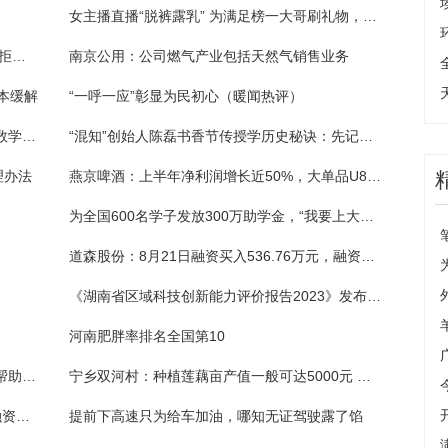
女主播直播“脱裤露乳” 为满足榜一大哥刷礼物，网友：真不要脸！
应聘货车司机要先贷款买车?男子交完定金，拒绝“车要上户到公司”，公司失联
南京公用：公司燃气产业包括天然气销售业务
本缓解
“一呼一应”彰显为民初心（暖闻热评）
双人自助餐券均价高于单人价？ 商家：不是数学不好，是因为团购优惠力度不一样
“混知”创始人陈磊书香节传授学历史秘诀：先记故事 再记年代
理办法
燕京啤酒：上半年净利润增长近50%，大单品U8推动中高档酒品营收增长
为全国600名学子发放300万助学金，“我要上大学”公益助学活动举行
道森股份：8月21日融资买入536.76万元，融资融券余额1.65亿元
《湖南省区域科技创新能力评价报告2023》发布 长沙持续领跑
河南肥胖率排名全国第10
两名乘客在火车站错拿对方粉色行李箱 铁警帮助物归原主
宁乡双河村：种植莲藕亩产值一般可达5000元 莲藕飘香富了乡亲美了山村
重庆钢铁：8月21日融资买入825.36万元，融资融券余额2.69亿元
提前下高速只为给车加油，哪知无证驾驶露了馅