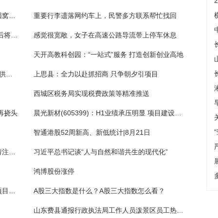
“好哥们”被追逃，他提供住所和手机卡 男子因窝藏罪被判刑
重要行李遗落网约车上，民警多方联系帮忙找回
记者：米兰计划与科隆博续约至2028年，然后将其外租至蒙扎
感觉很宽敞，女子在高速公路导流带上停车休息
）
天开高教科创园：“一站式”服务 打造创新创业高地
瑞风新能源(00527)：全部4.23亿股未获认购供股股份已成功配售
上思县：全力以赴抓招商 只争朝夕引项目
西城区税务局实现税费政策等精准推送
再挠头
晨光新材(605399)：H1业绩承压明显 项目建设运转有序进行
智通港股52周新高、新低统计|8月21日
湖南发布山洪灾害气象风险预警，株洲等地请注意防范
习近平总书记谈“人与自然和谐共生的现代化”
鸿博股份涨停
渣土车“涌入”南京江宁锁石村 这个土方回填项目真扰民
A股三大指数是什么？A股三大指数怎么看？
山东费县通报行政执法局工作人员泼景区员工热水：拘留10日