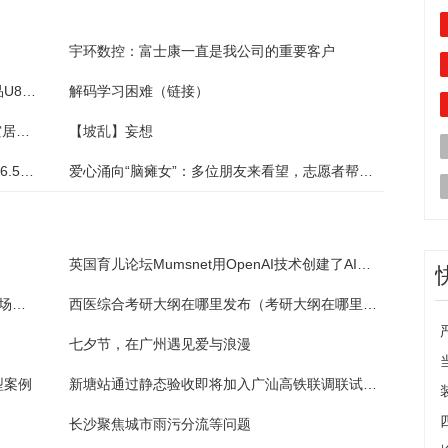
宇环数控：富士康一直是我公司的重要客户
燕京啤酒：上半年净利润增长近50%，大单品U8推动中高档酒品营收增长
解码学习困难（链接）
两部门再次预拨5亿元 支持国家蓄滞洪区受灾居民尽快恢复正常生产生活秩序
【坡乱】妄想
阿尔特（300825）：8月21日北向资金减持16.57万股
爱心涌向“脑瘫女”：多位朋友来看望，志愿者帮她洗头剪指甲
英国育儿论坛Mumsnet用OpenAI技术创建了AI聊天机器人
2023全国中成药联盟集采降幅 中医药制造市场呈不断增长的趋势
西医综合考研大纲在哪里发布（考研大纲在哪里发布）
七夕节，在广州遇见爱与浪漫
型案例
新塘站通过静态验收即将加入广汕高铁联调联试阶段
长沙聚焦城市雨污分流等问题