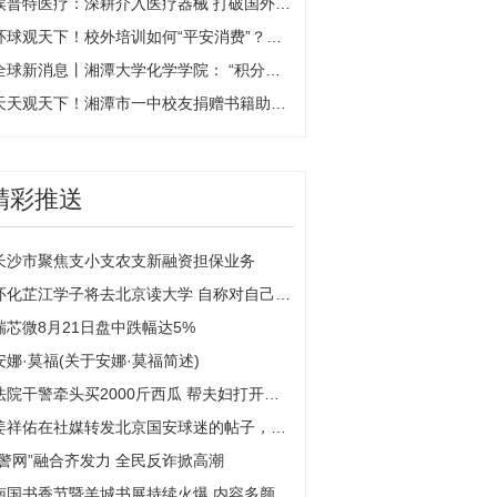
埃普特医疗：深耕介入医疗器械 打破国外产品垄断 环球热点评
环球观天下！校外培训如何“平安消费”？湘潭市教育局、市消委联合发布倡议
全球新消息丨湘潭大学化学学院： “积分兑换”推动文明寝室建设出成效
天天观天下！湘潭市一中校友捐赠书籍助力母校发展
精彩推送
长沙市聚焦支小支农支新融资担保业务
怀化芷江学子将去北京读大学 自称对自己影响最大的是父亲
瑞芯微8月21日盘中跌幅达5%
安娜·莫福(关于安娜·莫福简述)
法院干警牵头买2000斤西瓜 帮夫妇打开销路
姜祥佑在社媒转发北京国安球迷的帖子，向外国球迷展...
“警网”融合齐发力 全民反诈掀高潮
南国书香节暨羊城书展持续火爆 内容多颜值高点燃读者参与热情