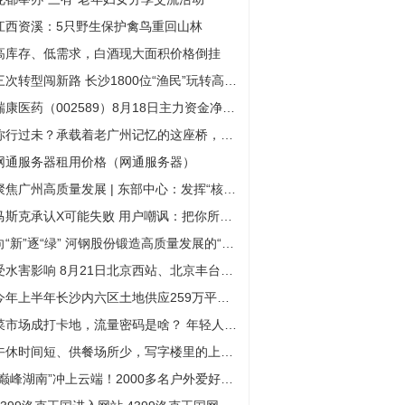
江西资溪：5只野生保护禽鸟重回山林
高库存、低需求，白酒现大面积价格倒挂
三次转型闯新路 长沙1800位“渔民”玩转高科技园
瑞康医药（002589）8月18日主力资金净卖出2388.86万元
你行过未？承载着老广州记忆的这座桥，让人感叹“繁华近在眼前”
网通服务器租用价格（网通服务器）
聚焦广州高质量发展 | 东部中心：发挥“核”动力 打造“新”门户
马斯克承认X可能失败 用户嘲讽：把你所做的都反过来做一遍
向“新”逐“绿” 河钢股份锻造高质量发展的“钢筋铁骨”
受水害影响 8月21日北京西站、北京丰台站部分列车停运
今年上半年长沙内六区土地供应259万平方米
菜市场成打卡地，流量密码是啥？ 年轻人把寻常家常味书写成“美食新鲜事”
午休时间短、供餐场所少，写字楼里的上班族用餐如何保障？
“巅峰湖南”冲上云端！2000多名户外爱好者打卡八面山