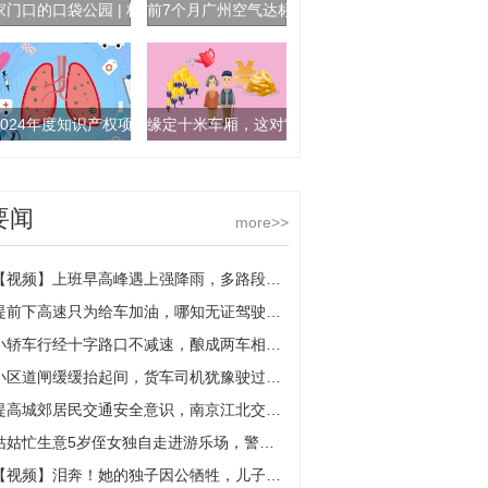
家门口的口袋公园 | 桥下空间变身口袋公园
前7个月广州空气达标率88.7%
2024年度知识产权项目（促进类）申报 有关项目资助最高可达300万元
缘定十米车厢，这对“公交夫妻”携手相伴20余年保
要闻
more>>
【视频】上班早高峰遇上强降雨，多路段积水，驾车人请谨慎行车
提前下高速只为给车加油，哪知无证驾驶露了馅
小轿车行经十字路口不减速，酿成两车相撞担全责
小区道闸缓缓抬起间，货车司机犹豫驶过带坏道闸
提高城郊居民交通安全意识，南京江北交警送安全下乡
姑姑忙生意5岁侄女独自走进游乐场，警民携手帮忙寻亲人
【视频】泪奔！她的独子因公牺牲，儿子生前战友连续三年来看望