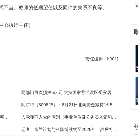
式不当、教师的低期望值以及同伴的关系不良等。
中心执行主任）
[责任编辑：h001]
两部门再次预拨5亿元 支持国家蓄滞洪区受灾居民尽快恢复正常生产生活秩序
阿尔特（300825）：8月21日北向资金减持16.57万股
爱心涌向“脑瘫女”：多位朋友来看望，志愿者帮她洗头剪指甲
入党和不入党的区别（事业单位及公务员入党和不入党的区别）
记者：米兰计划与科隆博续约至2028年，然后将其外租至蒙扎