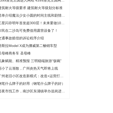
4399洛克王国进入网站 4399洛克王国网页进入
建筑耐火等级要求 建筑耐火等级划分标准
简单介绍魔法少女小圆的时间主线和剧情（有剧透）
三星闪存明年首发超300层！未来要做1000层、1000TB
市民在二沙岛可免费借用露营设备了！
交通事故赔偿的诉讼程序介绍
特斯拉Model X成为挪威第二畅销车型
圣母峰商务车 圣母峰
气象赋能、精准预报 三明稳端旅游“饭碗”
雨小了云渐散，广州炎热天气即将上线
广州老旧小区改造新模式：改造+运营打包，焕新还要“驻颜”
钢笔什么牌子的好用（钢笔什么牌子的好）
逛夜市找工作，南沙区东涌镇举办送岗进夜市招聘活动