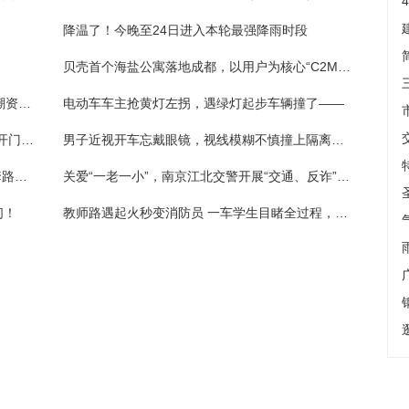
降温了！今晚至24日进入本轮最强降雨时段
贝壳首个海盐公寓落地成都，以用户为核心“C2M理念”初见端倪
铁岭新城：8月3日已完成过户登记，请在巨潮资讯网查阅8月4日发布的公告
电动车车主抢黄灯左拐，遇绿灯起步车辆撞了——
路边停车后突然打开车门，直行小轿车遭遇“开门杀”
男子近视开车忘戴眼镜，视线模糊不慎撞上隔离护栏
一图了然 | 如何快速了解当下电信网络诈骗套路？10个“加法公式”请熟记
关爱“一老一小”，南京江北交警开展“交通、反诈”安全宣传
们！
教师路遇起火秒变消防员 一车学生目睹全过程，觉得老师们“很勇敢很帅”