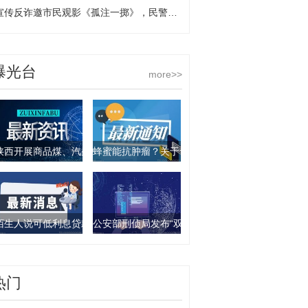
宣传反诈邀市民观影《孤注一掷》，民警现身说法“不听、不信、不转账”
曝光台
more>>
陕西开展商品煤、汽柴油产品抽查行动 9批次产品不合格
蜂蜜能抗肿瘤？关于食物饮料的谣言你要知道这几
陌生人说可低利息贷款？西安一女子被骗走4万元
公安部刑侦局发布“双11”防诈骗指南：这些骗局要
热门