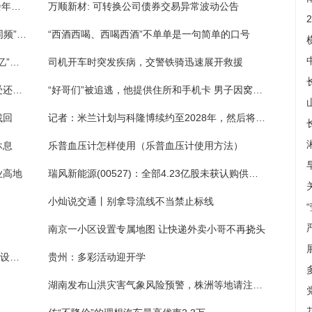
缘定十米车厢，这对“公交夫妻”携手相伴20余年保障乘客安全出行
万顺新材: 可转换公司债券交易异常波动公告
豫股半年报丨双汇发展“中考”：营收净利润“同频”逆势上涨 预制菜销量增长80%
“西酒西喝、西喝西酒”不单单是一句简单的口号
学生实践团进社区，开展“永不褪色的红色记忆”主题宣讲
司机开车时突发疾病，交警铁骑迅速展开救援
【视频】未成年人骑电动自行车，出了事故受还要担责！交警这些话，一定要听
“好哥们”被追逃，他提供住所和手机卡 男子因窝藏罪被判刑
找回
记者：米兰计划与科隆博续约至2028年，然后将其外租至蒙扎
休息
乐普血压计怎样使用（乐普血压计使用方法）
业高地
瑞风新能源(00527)：全部4.23亿股未获认购供股股份已成功配售
小灿说交通丨别拿导流线不当禁止标线
南京一小区设置专属地图 让快递外卖小哥不再挠头
晨光新材(605399)：H1业绩承压明显 项目建设运转有序进行
贵州：多彩活动迎开学
湖南发布山洪灾害气象风险预警，株洲等地请注意防范