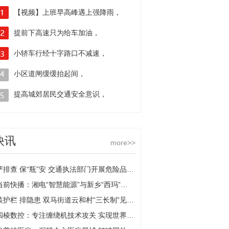
【视频】上班早高峰遇上强降雨，
多路段积水，驾车人请谨慎行车
提前下高速只为给车加油，
哪知无证驾驶露了馅
小轿车行经十字路口不减速，
酿成两车相撞担全责
小区道闸缓缓抬起间，
货车司机犹豫驶过带坏道闸
提高城郊居民交通安全意识，
南京江北交警送安全下乡
快讯
more>>
严排查 保“瓶”安 交通执法部门开展危险品运输企业安全检查
当前快播：湘电“智慧能源”与新乡“西玛”达成战略合作
装护栏 排隐患 双马街道云和村“三长制”见成效-全球今亮点
四棱数控：专注缠绕机技术攻关 实现世界一流|焦点日报