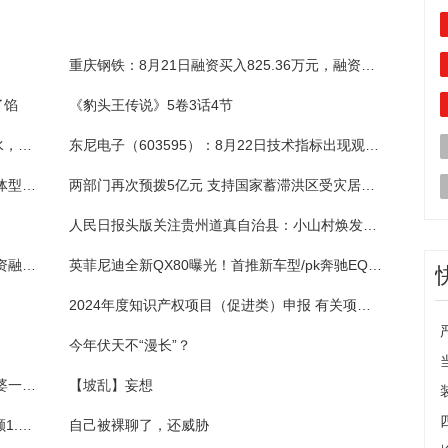
重庆钢铁：8月21日融资买入825.36万元，融资融券余额2.69亿元
了馅
《豹头王传说》5卷3话4节
【视频】上班早高峰遇上强降雨，多路段积水，驾车人请谨慎行车
东尼电子（603595）：8月22日技术指标出现观望信号-“黑三兵”
湖南四成男性体重超重!专家：多个指标判定体型是否健康
两部门再次预拨5亿元 支持国家蓄滞洪区受灾居民尽快恢复正常生产生活秩序
人民日报头版关注贵州道真自治县：小山村焕发新生机
生益科技：8月21日融券卖出11.55万股，融资融券余额6.67亿元
英菲尼迪全新QX80曝光！首推新车型/pk奔驰EQS SUV
2024年度知识产权项目（促进类）申报 有关项目资助最高可达300万元
今年伏天不“漫长”？
浪漫七夕|肖文武：老婆要我学烧烤，我送老婆一个店
【坡乱】妄想
上海雅仕：融资净买入264.47万元，融资余额1.22亿元（08-21）
自己被裸聊了，还威胁