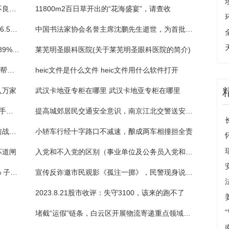
注意！这些行为或将被认定为湖南建筑市场不良行为
11800m2百日草开出的“花海盛宴”，请查收
阿尔特（300825）：8月21日北向资金减持16.57万股
中国书法家协会名誉主席沈鹏先生逝世，为首批国务院有突出贡献专家
兆驰股份：上半年国内市场收入同比下滑12.89%，COB直显将成重要业绩增长点 ｜看财报
莱芜明圣眼科医院(关于莱芜明圣眼科医院的简介)
爱心涌向“脑瘫女”：多位朋友来看望，志愿者帮她洗头剪指甲
heic文件是什么文件 heic文件用什么软件打开
入万家
武汉卡地亚专柜在哪里 武汉卡地亚专柜在哪里
姑姑忙生意5岁侄女独自走进游乐场，警民携手帮忙寻亲人
提高城郊居民交通安全意识，南京江北交警送安全下乡
【视频】泪奔！她的独子因公牺牲，儿子生前战友连续三年来看望
小轿车行经十字路口不减速，酿成两车相撞担全责
坏道闸
入党和不入党的区别（事业单位及公务员入党和不入党的区别）
豪美新材：上半年归母净利润同比增长70.8% 子公司发生安全事故产生赔偿款
宣传反诈邀市民观影《孤注一掷》，民警现身说法“不听、不信、不转账”
2023.8.21股市收评：失守3100，该来的跑不了
堵截“运假”链条，白云区开展物流寄递重点领域打假专项整治