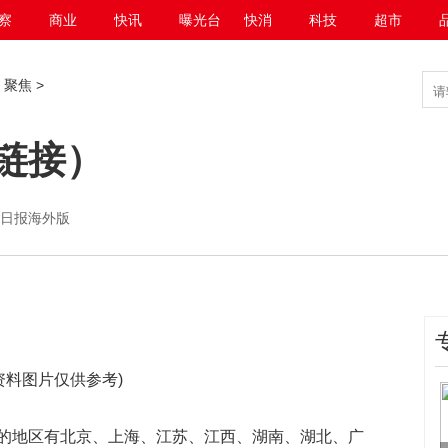
察
商业
快讯
曝光台
快消
科技
超市
>
聚焦
>
链接）
网－人民日报海外版
资料图片仅供参考)
的地区有北京、上海、江苏、江西、湖南、湖北、广