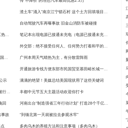
传“不降价”的理想汽车最高优惠2.3万
渣土车“涌入”南京江宁锁石村 这个土方回填项目真扰民
自动驾驶汽车再曝事故 旧金山消防车被碰撞
山东费县通报行政执法局工作人员泼景区员工热水：拘留10日
笔记本出现电源已接通未充电（电源已接通未充电）
外交部：绝不接受任何人、任何势力打着和平的幌子干涉中国内政
羊城书展｜跟着“动物小说大王”，一起探秘中国版“侏罗纪世界”！
广州本周天气晴热为主，有分散雷阵雨
开通旅游专线方便东部市民国贸至慕田峪长城一站直达 具体是什么情况?
公示
满满的绝望！美媒总结美国现状用了这些关键词
山东费县：一人向景区管理人员脸上泼热水 被行政拘留10日
丰都中元节五大主题活动欢迎你打卡
挽回
河南出台“制造强省三年行动计划” 打造28个千亿级现代化产业链
出事故
“到缅北第一天就被拉去参观水牢”
基点
多肉乌木的养殖方法和注意事项（多肉乌木）