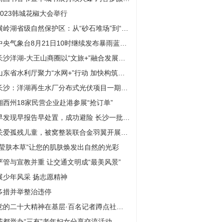
2023韩城花椒大会举行
横岭湖省级自然保护区：从“砂石堆场”到“候鸟天堂”
中央气象台8月21日10时继续发布暴雨蓝色预警
长沙洋湖-大王山商圈以“文旅+”融合发展，满足市民游客多角度、多层次、多级别的沉浸式娱乐购物体验
山东省水利厅聚力“水网+”行动 加快构筑现代水网“三网四带”新格局
长沙：洋湖再生水厂分布式光伏项目一期并网发电
湘西州18家民营企业赴港参展“抢订单”
早发现早报告早处置，成功避险 长沙一批单位和个人获应急管理部通报表扬
关爱孤残儿童，被窝整装联合金羽翼开展公益活动
“莹肤本草”让您的肌肤焕发出自然的光彩
严管与宣教并重 让交通文明成“最美风景”
展少年风采 扬志愿精神
多措并举整治违停
党的二十大精神在基层·百名记者蹲点社区 | 单车维修小店坚守社区33年
花都举办“三有”老年妇女分享交流活动