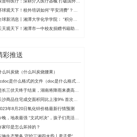
埃普特医疗：深耕介入医疗器械 打破国外产品垄断 环球热点评
环球观天下！校外培训如何“平安消费”？湘潭市教育局、市消委联合发布倡议
全球新消息丨湘潭大学化学学院： “积分兑换”推动文明寝室建设出成效
天天观天下！湘潭市一中校友捐赠书籍助力母校发展
精彩推送
什么叫炭烧（什么叫炭烧腰果）
scdoc是什么格式的文件（doc是什么格式的文件）
超长三伏天终于结束，湖南将降雨来袭高温缓解
长沙商品住宅成交面积同比上涨9% 首次置业占比超七成
2023年8月20日氧化锌价格最新行情预测
今晚，地表最强 “文武对决”，孩子们亮活了！
许家印是怎么坏掉的？
实施生态警务 守护三湘四水⑮丨君子爱“材”，当取之有道！