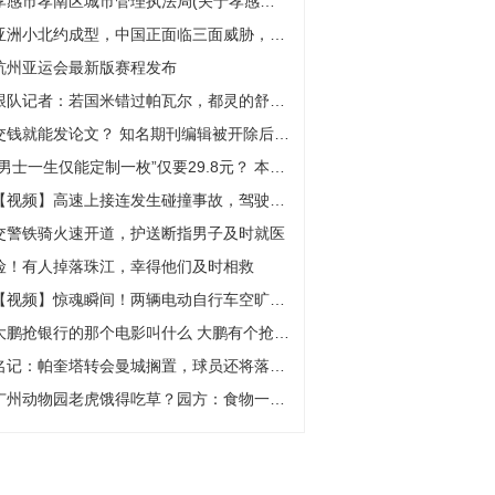
孝感市孝南区城市管理执法局(关于孝感市孝南区城市管理执法局简述)
亚洲小北约成型，中国正面临三面威胁，要想打赢，必须搞定菲律宾
杭州亚运会最新版赛程发布
跟队记者：若国米错过帕瓦尔，都灵的舒尔斯将是备选之一
交钱就能发论文？ 知名期刊编辑被开除后成了“李鬼”编辑
“男士一生仅能定制一枚”仅要29.8元？ 本报记者调查电商平台廉价求婚钻戒
【视频】高速上接连发生碰撞事故，驾驶员这一行为不容忽视
交警铁骑火速开道，护送断指男子及时就医
险！有人掉落珠江，幸得他们及时相救
【视频】惊魂瞬间！两辆电动自行车空旷路段猛烈相撞，隔着屏幕都觉得疼
大鹏抢银行的那个电影叫什么 大鹏有个抢银行的电影
名记：帕奎塔转会曼城搁置，球员还将落选巴西国家队名单
广州动物园老虎饿得吃草？园方：食物一直保质保量