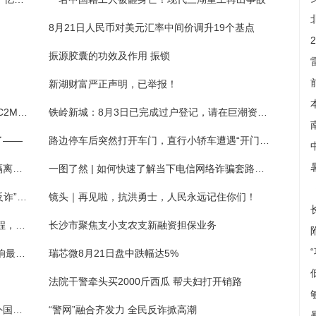
8月21日人民币对美元汇率中间价调升19个基点
）
振源胶囊的功效及作用 振锁
新湖财富严正声明，已举报！
贝壳首个海盐公寓落地成都，以用户为核心“C2M理念”初见端倪
铁岭新城：8月3日已完成过户登记，请在巨潮资讯网查阅8月4日发布的公告
了——
路边停车后突然打开车门，直行小轿车遭遇“开门杀”
男子近视开车忘戴眼镜，视线模糊不慎撞上隔离护栏
一图了然 | 如何快速了解当下电信网络诈骗套路？10个“加法公式”请熟记
关爱“一老一小”，南京江北交警开展“交通、反诈”安全宣传
镜头｜再见啦，抗洪勇士，人民永远记住你们！
教师路遇起火秒变消防员 一车学生目睹全过程，觉得老师们“很勇敢很帅”
长沙市聚焦支小支农支新融资担保业务
怀化芷江学子将去北京读大学 自称对自己影响最大的是父亲
瑞芯微8月21日盘中跌幅达5%
法院干警牵头买2000斤西瓜 帮夫妇打开销路
姜祥佑在社媒转发北京国安球迷的帖子，向外国球迷展...
“警网”融合齐发力 全民反诈掀高潮