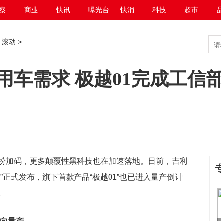
察
商业
快讯
曝光台
快消
科技
超市
>
滚动
>
用车需求 极越01完成工信
网
纷加码，更多颠覆
性黑科技也在加速落地。日前，吉利
”正式发布，旗下首款产品“极越01”也已进入量产倒计
。
迈向量产