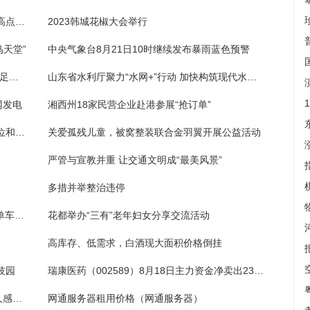
南国书香节暨羊城书展持续火爆 内容多颜值高点燃读者参与热情
2023韩城花椒大会举行
鸟天堂”
中央气象台8月21日10时继续发布暴雨蓝色预警
长沙洋湖-大王山商圈以“文旅+”融合发展，满足市民游客多角度、多层次、多级别的沉浸式娱乐购物体验
山东省水利厅聚力“水网+”行动 加快构筑现代水网“三网四带”新格局
网发电
湘西州18家民营企业赴港参展“抢订单”
早发现早报告早处置，成功避险 长沙一批单位和个人获应急管理部通报表扬
关爱孤残儿童，被窝整装联合金羽翼开展公益活动
严管与宣教并重 让交通文明成“最美风景”
多措并举整治违停
党的二十大精神在基层·百名记者蹲点社区 | 单车维修小店坚守社区33年
花都举办“三有”老年妇女分享交流活动
高库存、低需求，白酒现大面积价格倒挂
技园
瑞康医药（002589）8月18日主力资金净卖出2388.86万元
你行过未？承载着老广州记忆的这座桥，让人感叹“繁华近在眼前”
网通服务器租用价格（网通服务器）