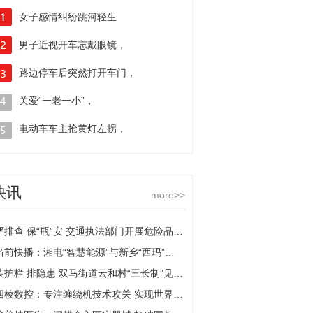
女子感情纠纷跳河轻生
民警凌晨苦劝三小时挽回
男子近视开车忘戴眼镜，
视线模糊不慎撞上隔离护栏
路边停车后突然打开车门，
直行小轿车遭遇“开门杀”
关爱“一老一小”，
南京江北交警开展“交通、
电动车车主抢黄灯左拐，
反诈”安全宣传
遇绿灯起步车辆撞了——
快讯
more>>
严排查 保“瓶”安 交通执法部门开展危险品运输企业安全检查
当前快播：湘电“智慧能源”与新乡“西玛”达成战略合作
装护栏 排隐患 双马街道云和村“三长制”见成效-全球今亮点
四棱数控：专注缠绕机技术攻关 实现世界一流|焦点日报