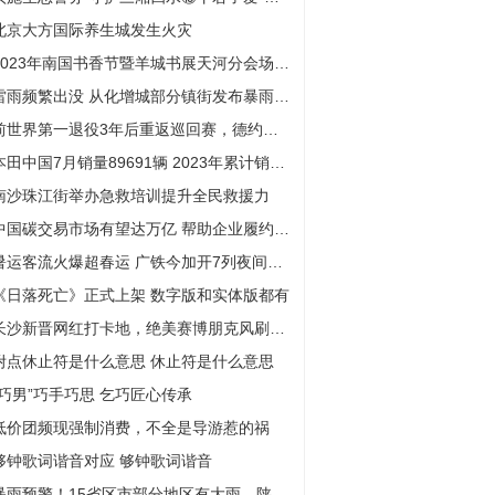
北京大方国际养生城发生火灾
2023年南国书香节暨羊城书展天河分会场开幕
雷雨频繁出没 从化增城部分镇街发布暴雨预警信号
前世界第一退役3年后重返巡回赛，德约科维奇表示祝贺
本田中国7月销量89691辆 2023年累计销售619382辆
南沙珠江街举办急救培训提升全民救援力
中国碳交易市场有望达万亿 帮助企业履约降本达千万 券商探索服务实体经济新路径
暑运客流火爆超春运 广铁今加开7列夜间高铁
《日落死亡》正式上架 数字版和实体版都有
长沙新晋网红打卡地，绝美赛博朋克风刷爆朋友圈
附点休止符是什么意思 休止符是什么意思
“巧男”巧手巧思 乞巧匠心传承
低价团频现强制消费，不全是导游惹的祸
够钟歌词谐音对应 够钟歌词谐音
暴雨预警！15省区市部分地区有大雨，陕西重庆等地局地有暴雨