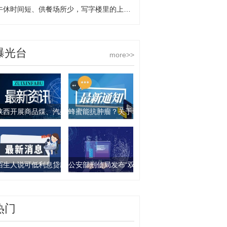
午休时间短、供餐场所少，写字楼里的上班族用餐如何保障？
曝光台
more>>
陕西开展商品煤、汽柴油产品抽查行动 9批次产品不合格
蜂蜜能抗肿瘤？关于食物饮料的谣言你要知道这几
陌生人说可低利息贷款？西安一女子被骗走4万元
公安部刑侦局发布“双11”防诈骗指南：这些骗局要
热门