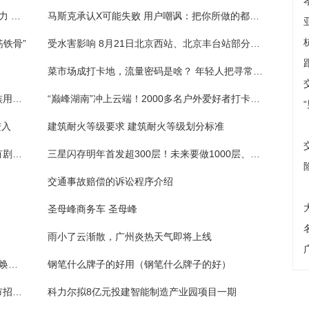
聚焦广州高质量发展 | 东部中心：发挥“核”动力 打造“新”门户
马斯克承认X可能失败 用户嘲讽：把你所做的都反过来做一遍
筋铁骨”
受水害影响 8月21日北京西站、北京丰台站部分列车停运
菜市场成打卡地，流量密码是啥？ 年轻人把寻常家常味书写成“美食新鲜事”
午休时间短、供餐场所少，写字楼里的上班族用餐如何保障？
“巅峰湖南”冲上云端！2000多名户外爱好者打卡八面山
进入
建筑耐火等级要求 建筑耐火等级划分标准
简单介绍魔法少女小圆的时间主线和剧情（有剧透）
三星闪存明年首发超300层！未来要做1000层、1000TB
交通事故赔偿的诉讼程序介绍
圣母峰商务车 圣母峰
雨小了云渐散，广州炎热天气即将上线
广州老旧小区改造新模式：改造+运营打包，焕新还要“驻颜”
钢笔什么牌子的好用（钢笔什么牌子的好）
逛夜市找工作，南沙区东涌镇举办送岗进夜市招聘活动
科力尔拟8亿元投建智能制造产业园项目一期