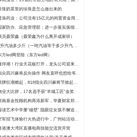
珍珠奶茶里的珍珠是怎么做出来的
普洛药业：公司没有15亿元的闲置资金用于投资理财
国家防办、应急管理部：进一步落实落细各项防汛抗旱救灾措施
演员聂荣鑫（聂荣鑫为什么离开成家班）
1升汽油多少斤（一吨汽油等于多少升汽油）
东方led网登陆（东方led网）
涨停潮！行业天花板打开，龙头公司迎来暴涨行情！|产业链情报站
指尖四川麻将反向操作 网友直呼也想给爷爷赢豪车
棋牌狂潮燃起，818指尖四川麻将节掀起全民娱乐狂欢！
物业大比拼，17名选手获“羊城工匠”金奖
河南基金投顾机构再添新军，华夏财富郑州财富中心落地
报读艺术中学屡“碰壁” 隐眼症女孩不懈追寻音乐的光
空军招飞体验行火热进行中，广州站活动网上预约人数已超3000人
粤港澳大湾区直播电商技能交流营开营