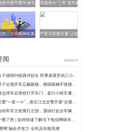
南国书香节暨羊城书展持续火爆 内容多颜值高点燃读者参与热情
花都举办“三有”老年妇女分享交流活动
党的二十大精神在基层·百名记者蹲点社区 | 单车维修小店坚守社区33年
严管与宣教并重 让交通文明成“最美风景”
要闻
more>>
女子感情纠纷跳河轻生 民警凌晨苦劝三小时挽回
男子近视开车忘戴眼镜，视线模糊不慎撞上隔离护栏
路边停车后突然打开车门，直行小轿车遭遇“开门杀”
关爱“一老一小”，南京江北交警开展“交通、反诈”安全宣传
电动车车主抢黄灯左拐，遇绿灯起步车辆撞了——
一图了然 | 如何快速了解当下电信网络诈骗套路？10个“加法公式”请熟记
“警网”融合齐发力 全民反诈掀高潮