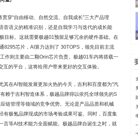
1将贯穿“自由移动、自然交流、自我成长”三大产品理
语音语义的精准识别，还是自我学
习与迭代的成长能
终极目标。这就需要极越01预留足够冗余的硬件基础。在
295芯片，AI算力达到了 30TOPS，领先目前主流
工作则主要由二颗Orin芯片负责。极越01车内将搭载一
交互的
平
台，这将给用户带来更好的交互体验。
尤其在AI智能发展更加火热的今天，吉利和百度都为“汽
。有赖于吉利智造体系，极越品牌得以依托全球领先的S
供应链管理等领域的竞争优势。无论是产品品质和机械
经有极氪品牌现成的市场考验成果可鉴。同时，百度集
一言等AI技术能力全面赋能。极越品牌自诞生之时，就