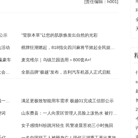
[责任编辑：h001]
公示
“莹肤本草”让您的肌肤焕发出自然的光彩
益活动
棋牌狂潮燃起，818指尖四川麻将节掀起全民娱乐狂欢！
赢豪车
麦克维尔｜乌镇兰园选用＞800套A+!
全新升级！佳禾食品重装亮相中国食业雄安大会，无限精彩值得期待！
全新品牌“极越”发布，吉利汽车机器人正式启航
开通旅游专线方便东部市民国贸至慕田峪长城一站直达 具体是什么情况?
满足更极致智能用车需求 极越01完成工信部公示
键词
山东费县：一人向景区管理人员脸上泼热水 被行政拘留10日
女子感情纠纷跳河轻生 民警凌晨苦劝三小时挽回
河南出台“制造强省三年行动计划” 打造28个千亿级现代化产业链
一名中国籍工人被砸身亡！现代三湖重工再出事故