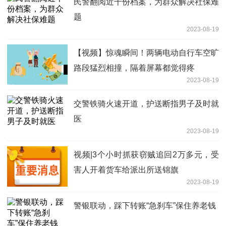
民警翻阅近千份档案，为群众解决社保难
题
2023-08-19
【视频】惊魂瞬间！两辆电动自行车空旷
路段猛烈相撞，隔着屏幕都觉得疼
2023-08-19
交警铁骑火速开道，护送断指男子及时就
医
2023-08-19
视频|3个小时抓获窃贼追回2万多元，受
害人开着货车给派出所送锦旗
2023-08-19
警银联动，踩下转账“急刹车”保住养老钱