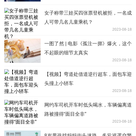
女子称带三娃买四张票登机被拒，一名成
人可带几名儿童乘机？
2023-08-18
一图了然 | 电影《孤注一掷》爆火，这个
不起眼的细节太真实
2023-08-18
【视频】弯道处借道逆行超车，面包车迎
头撞上小轿车
2023-08-18
网约车司机开车时低头喝水，车辆偏离道
路被撞得“面目全非”
2023-08-18
8岁男孩找妈妈街头迷路，多亏巡逻交警