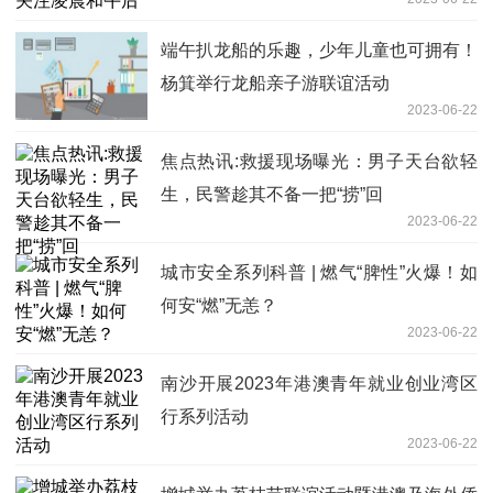
端午扒龙船的乐趣，少年儿童也可拥有！
杨箕举行龙船亲子游联谊活动
2023-06-22
焦点热讯:救援现场曝光：男子天台欲轻
生，民警趁其不备一把“捞”回
2023-06-22
城市安全系列科普 | 燃气“脾性”火爆！如
何安“燃”无恙？
2023-06-22
南沙开展2023年港澳青年就业创业湾区
行系列活动
2023-06-22