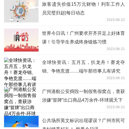
旅客遗失价值15万元财物！列车工作人
员完璧归赵|每日动态
2023-06-22
世界今日讯！广州要求开齐开足上好体育
课！引导学生养成终身锻炼习惯
2023-06-21
全球快资讯：五月五，扒龙舟！赛龙夺
锦、争艳竞渡……端午那些事儿有讲究
2023-06-21
广州港航公安捣毁一制假售假窝点，查获
涉嫌“冒牌”出口商品4万余件-环球观天下
2023-06-21
公共场所英文标识出现谬误？广州市民可