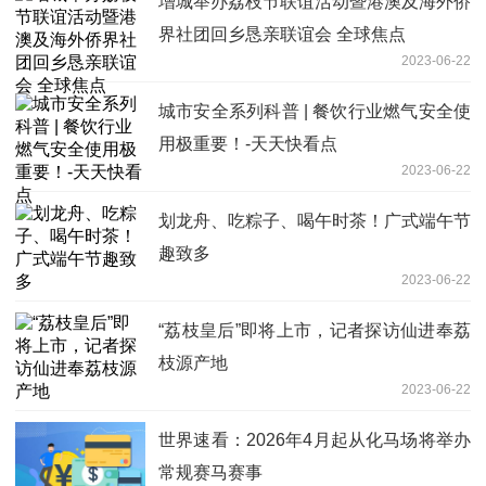
增城举办荔枝节联谊活动暨港澳及海外侨
界社团回乡恳亲联谊会 全球焦点
2023-06-22
城市安全系列科普 | 餐饮行业燃气安全使
用极重要！-天天快看点
2023-06-22
划龙舟、吃粽子、喝午时茶！广式端午节
趣致多
2023-06-22
“荔枝皇后”即将上市，记者探访仙进奉荔
枝源产地
2023-06-22
世界速看：2026年4月起从化马场将举办
常规赛马赛事