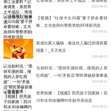
记者调查：系营养土半成品 ，堆场将取
2023-06-21
缔 天天快资讯
【视频】“社保卡出问题”妻子拼命要转
账，丈夫急得向警察求助|环球新消息
2023-06-21
装成出家人骗钱，被这伙人骗过的请抓紧
报案！_天天热文
2023-06-21
当前时讯：“黑轿车撞的我，撞我的人穿
红雨披”，一句“矛盾话”帮民警破获肇事逃
2023-06-21
逸案
世界快播：【视频】照亮孩子回家路！四
川邻水30余辆网约车贴寻亲信息
2023-06-21