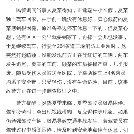
民警询问当事人夏某得知，正逢端午小长假，夏某
独自驾车回家。由于前一晚没有休息好，归心似箭的夏
某感到很困倦。原准备靠边停车休息一下的，但夏某心
想，还有区区一公里就要到家了，再撑一会儿也没事，
于是继续驾车。行驶至264省道三垛消防工业园时，竟
突然打起瞌睡，没能发现前方正在等红灯的车辆，两车
发生追尾。夏某的车前、顾某的车后被撞严重，几乎报
废。随后受伤人员被送至医院，所幸两辆车上4名乘员
均系了安全带，只受轻伤，没有生命危险。目前，该事
故警方正在进一步调查取证之中。
警方提醒，炎热夏季来临，夏季驾驶员极易困倦。
驾车疲劳时，会出现视线模糊、反应迟钝等现象。如果
仍勉强驾驶车辆，极易导致交通事故发生。若驾驶员在
驾驶过程中感觉困倦，请及时到安全地点停车休息，切