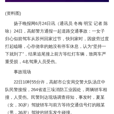
(资料图)
扬子晚报网6月24日讯（通讯员 冬梅 明宝 记者 陈
咏）24日，高邮警方通报一起道路交通事故：一女子
归心似箭驾车从苏州回家过节，快到家时，因疲劳过度
打起瞌睡，心存侥幸的她没有停车休息，认为“坚持一
下就到了”，结果追尾撞上前方等红灯车辆，致两车严
重受损，4名驾乘人员受伤。
事故现场
22日10时55分许，高邮市公安局交警大队汤庄中
队民警接报，264省道三垛消防工业园处，两辆轿车相
撞，人受伤。民警到达现场调查得知，事发时，夏某
（女，30岁）驾驶轿车与前方等待交通信号灯的顾某
（男，36岁）驾驶的轿车发生碰撞。