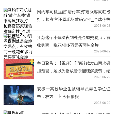
网约车司机提醒“请付车费”遭乘客疯狂殴
打，检察官还原现场准确定性_全球今热
2023-06-23
点
江苏这个小镇深夜到处是金蝉交易点，有
收购商一晚花40多万元买两吨金蝉
2023-06-22
每日聚焦：【视频】车辆连续发出两次碰
撞预警，她以为播放音乐能缓解疲劳，结
2023-06-22
果……
安徽一高校毕业生被辅导员弄丢学位证
书，校方回应|今日播报
2023-06-22