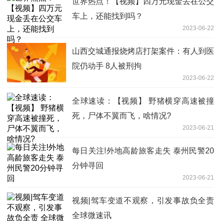
世界热点！【视频】四万元现金丢在公交
车上，还能找到吗？
2023-06-22
山西交城通报烧烤店打架案件：有人到医
院仍动手 8人被刑拘
2023-06-22
全球速读：【视频】 野猪横穿高速被撞
死，尸体不翼而飞，啥情况?
2023-06-21
每日关注!外地高龄旅客走失 泰州民警20
分钟寻回
2023-06-21
视频|驾车变道不观察，引发事故负全责
全球微速讯