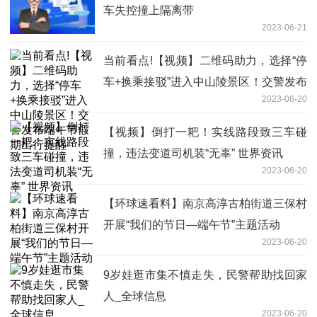
车失控撞上隔离带
2023-06-21
当前看点!【视频】二维码助力，选择“停
车+换乘接驳”进入中山陵景区！交警发布
2023-06-20
端午节假期出行提醒
【视频】倒打一耙！实线路段致三车碰
撞，违法变道司机装“无辜” 世界资讯
2023-06-20
【环球速看料】南京高淳古柏街道三保村
开展“我们的节日—端午节”主题活动
2023-06-20
9岁娃逛市集不慎走失，民警帮助找回家
人_全球信息
2023-06-20