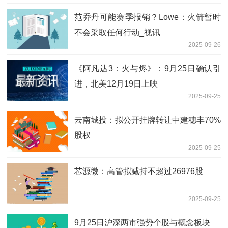
范乔丹可能赛季报销？Lowe：火箭暂时
不会采取任何行动_视讯
2025-09-26
《阿凡达3：火与烬》：9月25日确认引
进，北美12月19日上映
2025-09-25
云南城投：拟公开挂牌转让中建穗丰70%
股权
2025-09-25
芯源微：高管拟减持不超过26976股
2025-09-25
9月25日沪深两市强势个股与概念板块