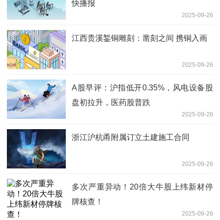
快播报
2025-09-26
江西贵溪錾铜雕刻：凿刻之间 携铜入画
2025-09-26
A股早评：沪指低开0.35%，风电设备股
盘初拉升，医药股普跌
2025-09-26
浙江沪杭甬附属订立土建施工合同
2025-09-26
多次严重异动！20倍大牛股上纬新材停
牌核查！
2025-09-26