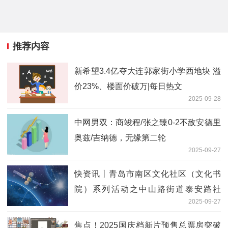
推荐内容
新希望3.4亿夺大连郭家街小学西地块 溢
价23%、楼面价破万|每日热文
2025-09-28
中网男双：商竣程/张之臻0-2不敌安德里
奥兹/吉纳德，无缘第二轮
2025-09-27
快资讯丨青岛市南区文化社区（文化书
院）系列活动之中山路街道泰安路社
2025-09-27
区“幸福泰安·非遗传承”庆双节联欢会圆满
举办
焦点！2025国庆档新片预售总票房突破