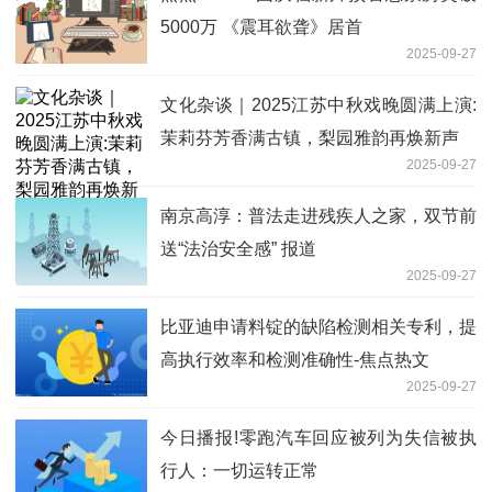
5000万 《震耳欲聋》居首
2025-09-27
文化杂谈｜2025江苏中秋戏晚圆满上演:
茉莉芬芳香满古镇，梨园雅韵再焕新声
2025-09-27
南京高淳：普法走进残疾人之家，双节前
送“法治安全感” 报道
2025-09-27
比亚迪申请料锭的缺陷检测相关专利，提
高执行效率和检测准确性-焦点热文
2025-09-27
今日播报!零跑汽车回应被列为失信被执
行人：一切运转正常