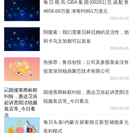
每日视讯:GBA集团(00261)完成配售
4656.69万股 净筹约861万港元
2025-09-26
阿隆索：我们需要贝林厄姆的灵活性，他
和卡马文加都可以首发
2025-09-26
热推荐：鲁信创投：公司及参股基金没有
投资深圳稳鼎聚芯技术有限公司
2025-09-26
因侵害商标权纠纷，惠达卫浴起诉贵阳洁
锐服装店等_今日看点
2025-09-26
每日头条!内蒙古探索独立新型储能多元
盈利模式