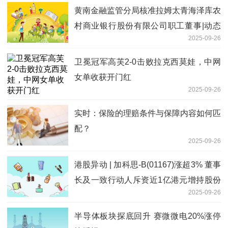
黄南金融监管分局核准拉姆太青海泽库农
村商业银行股份有限公司职工董事|动态
2025-09-26
焦点
卫冕冠军高芙2-0击败拉克西莫娃，中网
女单收获开门红
2025-09-26
实时：保险的理赔条件与保障内容如何匹
配？
2025-09-26
港股异动 | 加科思-B(01167)涨超3% 董事
长及一致行动人斥资近1亿港元增持股份
2025-09-26
_热头条
半导体板块探底回升 赛微微电20%涨停