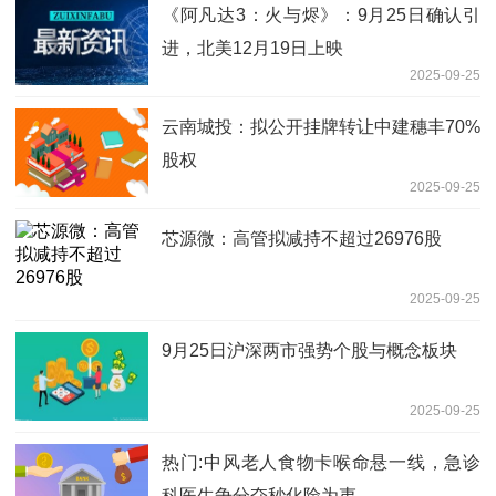
《阿凡达3：火与烬》：9月25日确认引
进，北美12月19日上映
2025-09-25
云南城投：拟公开挂牌转让中建穗丰70%
股权
2025-09-25
芯源微：高管拟减持不超过26976股
2025-09-25
9月25日沪深两市强势个股与概念板块
2025-09-25
热门:中风老人食物卡喉命悬一线，急诊
科医生争分夺秒化险为夷