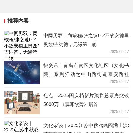
推荐内容
中网男双：商竣程/张之臻0-2不敌安德里
奥兹/吉纳德，无缘第二轮
2025-09-27
快资讯丨青岛市南区文化社区（文化书
院）系列活动之中山路街道泰安路社
2025-09-27
区“幸福泰安·非遗传承”庆双节联欢会圆满
举办
焦点！2025国庆档新片预售总票房突破
5000万 《震耳欲聋》居首
2025-09-27
文化杂谈｜2025江苏中秋戏晚圆满上演: