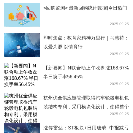
<回购监测> 最新回购统计数据|今日热门
2025-09-25
即时焦点：教育家精神万里行｜马慧荷：
以爱为源 以情育行
2025-09-25
【新要闻】N联合动上午收盘涨168.67%
半日换手率56.45%
2025-09-25
杭州优全供应链管理取得汽车轮毂电机包
装结构专利，采用模块化设计，使得整个
2025-09-25
包装结构的组装变得更加简便快捷|消息
涨停雷达：ST板块+日用玻璃+中报减亏