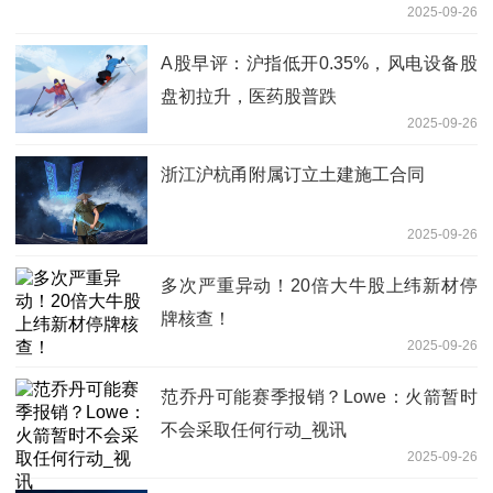
2025-09-26
A股早评：沪指低开0.35%，风电设备股
盘初拉升，医药股普跌
2025-09-26
浙江沪杭甬附属订立土建施工合同
2025-09-26
多次严重异动！20倍大牛股上纬新材停
牌核查！
2025-09-26
范乔丹可能赛季报销？Lowe：火箭暂时
不会采取任何行动_视讯
2025-09-26