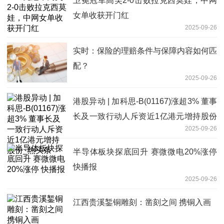
卫冕冠军高芙2-0击败拉克西莫娃，中网
女单收获开门红
2025-09-26
实时：保险的理赔条件与保障内容如何匹
配？
2025-09-26
港股异动 | 加科思-B(01167)涨超3% 董事
长及一致行动人斥资近1亿港元增持股份
2025-09-26
_热头条
半导体板块探底回升 赛微微电20%涨停
快播报
2025-09-26
江西贵溪錾铜雕刻：凿刻之间 携铜入画