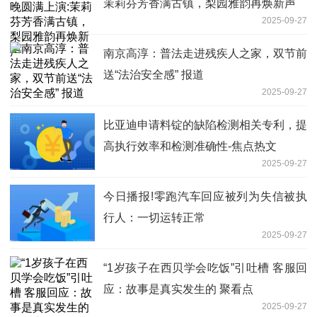
茉莉芬芳香满古镇，梨园雅韵再焕新声
2025-09-27
南京高淳：普法走进残疾人之家，双节前
送“法治安全感” 报道
2025-09-27
比亚迪申请料锭的缺陷检测相关专利，提
高执行效率和检测准确性-焦点热文
2025-09-27
今日播报!零跑汽车回应被列为失信被执
行人：一切运转正常
2025-09-27
“1岁孩子在西贝学会吃饭”引吐槽 客服回
应：故事是真实发生的 聚看点
2025-09-27