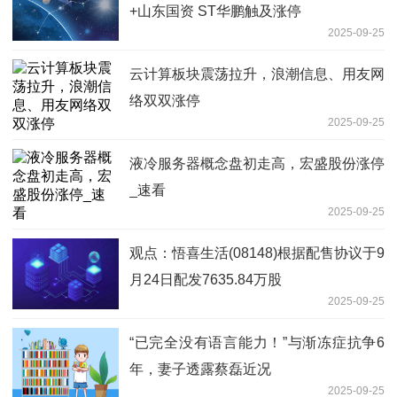
+山东国资 ST华鹏触及涨停
2025-09-25
云计算板块震荡拉升，浪潮信息、用友网
络双双涨停
2025-09-25
液冷服务器概念盘初走高，宏盛股份涨停
_速看
2025-09-25
观点：悟喜生活(08148)根据配售协议于9
月24日配发7635.84万股
2025-09-25
“已完全没有语言能力！”与渐冻症抗争6
年，妻子透露蔡磊近况
2025-09-25