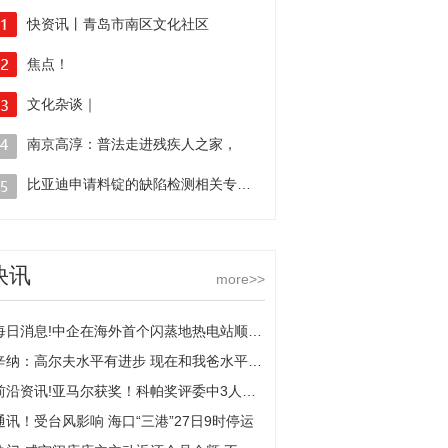
快资讯丨青岛市南区文化社区
（文化书院）
焦点！
系列活动之中山路街道泰安路社区“幸福泰安
2025国庆档新片预售总票房突破5000万
文化杂谈｜
·非遗传承”庆双节联欢会圆满举办
《震耳欲聋》居首
2025江苏中秋戏晚圆满上演:
南京高淳：普法走进残疾人之家，
茉莉芬芳香满古镇，
双节前送“法治安全感” 报道
比亚迪申请料锭的缺陷检测相关专利，
梨园雅韵再焕新声
提高执行效率和检测准确性-焦点热文
快讯
more>>
每日消息!中企在海外首个闪蒸地热电站顺利移交
辛纳：高尔夫水平有进步 现在和我爸水平相当了 焦点报道
前沿资讯!亚马尔获奖！科帕奖评委中3人弃权：C罗、基冈和普拉蒂尼
通讯！受台风影响 海口“三港”27日9时停运