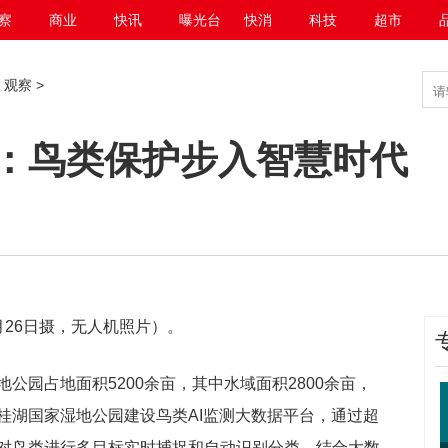
察
商业
快讯
曝光台
快消
科技
超市
>
观察
>
：鸟类保护步入智慧时代
26日摄，无人机照片）。
公园占地面积5200余亩，其中水域面积2800余亩，
桂湖国家湿地公园建设鸟类AI监测大数据平台，通过超
对鸟类进行多目标实时捕捉和自动识别分类，结合大数