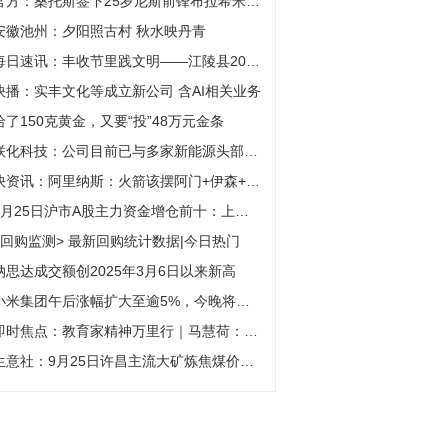
官方：桑托斯签下25岁尼斯前锋布拉希米，签约至2026年底
安徽池州：夕阳照古村 秋水映丹青
每日速讯：丰收节里践文明——江陵县2025年中国农民丰收节暨农民趣味运动会启幕
快播：实丰文化等成立新公司 含AI相关业务
给了150克黄金，又要“投”48万元金条
联化科技：公司目前已与多家新能源头部企业建立合作和密切联系，包括电池厂家和电解液厂家|每日头条
快资讯：阿里纳斯：火箭该摆阿门+伊森+KD+贾巴里+申京 追求高大&运能能力
9月25日沪市A股主力资金增仓前十：上海电气净流入25.04亿元、赛力斯净流入10.72亿元 时快讯
<回购监测> 最新回购统计数据|今日热门
纳思达成交额创2025年3月6日以来新高
小米集团午后涨幅扩大至逾5%，今晚将举行小米17系列新品发布会 焦点速递
即时焦点：教育家精神万里行｜马慧荷：以爱为源 以情育行
生意社：9月25日许昌主流大矿炼焦煤价格上涨-焦点简讯