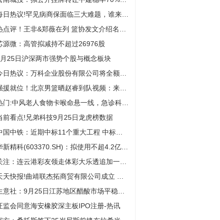
每日热议!罕见病商保面临三大难题，谁来给千万患者发“入场券”丨“病有所保”大调研
热点评！王非&郑薇在列 篮协发文介绍名人堂“杰出教练员”提名名单
芯源微：高管拟减持不超过26976股
9月25日沪深两市强势个股与概念板块
今日热议：万科企业股份有限公司将全额赎回"22万科07"公司债券
强援就位！北京男篮晒赵睿到队视频：来了您呐！|观速讯
热门:中风老人食物卡喉命悬一线，急诊科医生争分夺秒化险为夷
当前看点!兄弟科技9月25日龙虎榜数据
中国中铁：近期中标11个重大工程 中标价合计约502.15亿元 焦点热文
华新精科(603370.SH)：拟使用不超4.2亿元的暂时闲置募集资金进行现金管理
关注：连云港彩友领走体彩大乐透追加一等奖
天天快报!曲靖联杰拓商贸有限公司成立 注册资本50万人民币
生意社：9月25日江苏地区醋酸市场平稳观望
证监会同意海安橡胶深主板IPO注册-热讯