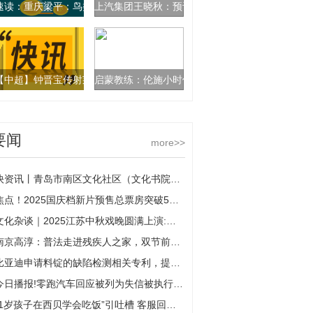
速读：重庆梁平：鸟类保护步入智慧时代
上汽集团王晓秋：预计到2030年我国新能源汽车渗
【中超】钟晋宝传射莱昂纳多2球 海港3比2逆转三镇
启蒙教练：伦施小时候踢中卫但滕哈赫让他踢边后卫
要闻
more>>
快资讯丨青岛市南区文化社区（文化书院）系列活动之中山路街道泰安路社区“幸福泰安·非遗传承”庆双节联欢会圆满举办
焦点！2025国庆档新片预售总票房突破5000万 《震耳欲聋》居首
文化杂谈｜2025江苏中秋戏晚圆满上演:茉莉芬芳香满古镇，梨园雅韵再焕新声
南京高淳：普法走进残疾人之家，双节前送“法治安全感” 报道
比亚迪申请料锭的缺陷检测相关专利，提高执行效率和检测准确性-焦点热文
今日播报!零跑汽车回应被列为失信被执行人：一切运转正常
“1岁孩子在西贝学会吃饭”引吐槽 客服回应：故事是真实发生的 聚看点