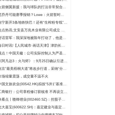
火箭侧翼新援：我与球队的打法非常契合，加入火箭简直是天作之合
范乔丹可能赛季报销？Lowe：火箭暂时不会采取任何行动_视讯
南宁新开3条地铁快巴！还有“生榨粉专线”，快来体验
焦点热讯:文安县万兆木业有限公司成立 注册资本100万人民币
对话雷军：我深深地被陈年打动了，他是闯的典型|讯息
每日时讯!【人民城市·画话天津】津韵长歌·河海万象
视点！中国天楹：公司实际控制人为严圣军与茅洪菊夫妇
《阿凡达3：火与烬》：9月25日确认引进，北美12月19日上映
南京“最美梧桐大道”将改步行道，采纳“分时段管控”等建议_资讯
市场缩量震荡，成交量不温不火
中国文旅农业(00542.HK)拟按“5并1”基准合并股份_今日讯
工商银行：公司章程修订获核准 不再设立监事会 微资讯
快看点丨赣锋锂业(002460.SZ)：控股子公司赣锋锂电拟增资扩股并引入投资人
光大嘉宝(600622.SH)：嘉定建业与嘉定科投减持合计不超过1%股份-新资讯
云南城投：拟公开挂牌转让中建穗丰70%股权