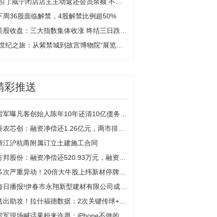
热门:咸宁闭店店主主动返还会员余额 不欠一分钱 诚信值千金
下周36股面临解禁，4股解禁比例超50%
美股收盘：三大指数集体收涨 终结三日跌势 特斯拉涨4%
“世纪之旅：从紫禁城到故宫博物院”展览在英举行-今日热议
精彩推送
雷军曝凡客创始人陈年10年还清10亿债务 正直播的陈年听后哭了 “我跨行造车触动他 50多岁正是闯的年纪”
香农芯创：融资净偿还1.26亿元，两市排名第14（09-25）_今日热门
浙江沪杭甬附属订立土建施工合同
方邦股份：融资净偿还520.93万元，融资余额2.46亿元（09-25）
多次严重异动！20倍大牛股上纬新材停牌核查！
每日播报!伊春市永翔新型建材有限公司成立 注册资本2500万人民币
送出助攻！拉什福德数据：2次关键传球+18次丢球权，获评6.3分
雷军现场喊话果粉来许愿：iPhone不做的我们来做