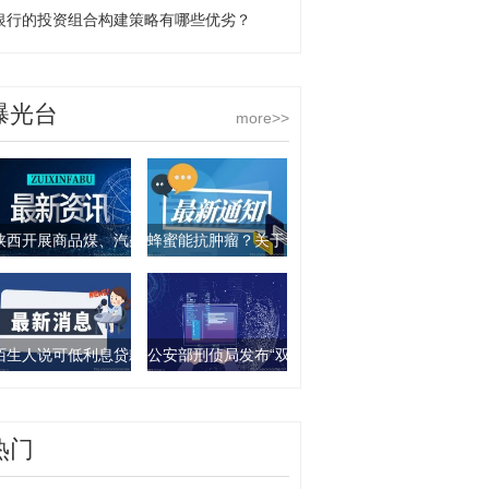
银行的投资组合构建策略有哪些优劣？
曝光台
more>>
陕西开展商品煤、汽柴油产品抽查行动 9批次产品不合格
蜂蜜能抗肿瘤？关于食物饮料的谣言你要知道这几
陌生人说可低利息贷款？西安一女子被骗走4万元
公安部刑侦局发布“双11”防诈骗指南：这些骗局要
热门