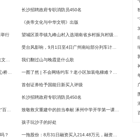
长沙招聘政府专职消防员450名
《炎帝文化与中华文明》出版
州举行
望城区茶亭镇九峰山村入选湖南省乡村振兴村级实践交流基地名单
受台风影响，9月1日至4日广州南站部分列车计划暂停开行
体坛联播｜哈兰德当选欧足联年度最佳，郑钦文晋级美网第三轮
我们翻过山与晚霞是什么歌
广州长隆度假区9月1日全天关闭 广州塔、海心桥暂停参观
一图了然 | 不会网络约车？老小区加装电梯难？无障碍环境建设法来了！
首创证券给予国能日新买入评级
长沙招聘政府专职消防员450名
湖南：9月启动青年创业资源对接服务季 推进“百名导师”走基层
致敬救灾重建中的担当奉献 涿州中学开学第一课：“榜样的力量”
孩子玩沙子的好处
过吗？
一拖股份：8月31日融资买入214.48万元，融资融券余额1.02亿元