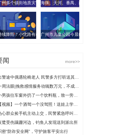
广州多个镇街地质灾害气象风险预警等级达3级
海珠、天河、番禺、南沙4区保持红色预警信号，
持续降雨！小北路有树木倒下，目前双向交通堵塞
广州市儿童公园今晨8点起临时闭园
要闻
more>>
出警途中偶遇轮椅老人 民警多方打听送其回家
一周法眼|挽救感情服务动辄数万元，不成功拒退费官司频发问题出在哪里？
小男孩往车窗外扔了一个饮料瓶，致一旁两车追尾相撞
【视频】一个酒驾一个没驾照！送娃上学，这两位父亲太不靠谱
热心群众捡手机主动上交，民警紧急呼叫成功寻失主
夜鹭受伤蹒跚河边，钓鱼人发现送到派出所
织密“防诈安全网”，守护旅客平安出行