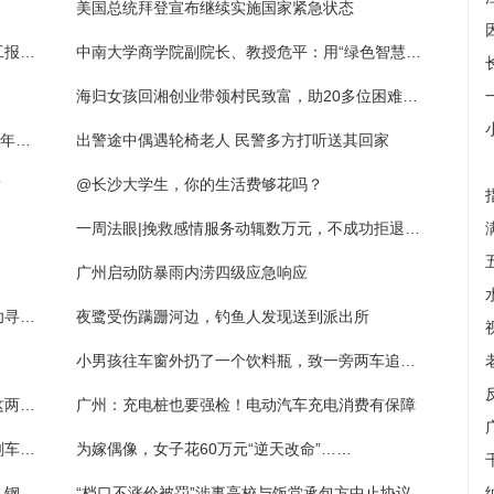
美国总统拜登宣布继续实施国家紧急状态
长沙首届职工运动会9月12日开幕 近万名职工报名参赛
中南大学商学院副院长、教授危平：用“绿色智慧”推动全球经济可持续发展
海归女孩回湘创业带领村民致富，助20多位困难学生追梦
长沙“晚八点”｜游天心阁，感受古城墙跃动千年的脉搏
出警途中偶遇轮椅老人 民警多方打听送其回家
？
@长沙大学生，你的生活费够花吗？
一周法眼|挽救感情服务动辄数万元，不成功拒退费官司频发问题出在哪里？
广州启动防暴雨内涝四级应急响应
热心群众捡手机主动上交，民警紧急呼叫成功寻失主
夜鹭受伤蹒跚河边，钓鱼人发现送到派出所
小男孩往车窗外扔了一个饮料瓶，致一旁两车追尾相撞
【视频】一个酒驾一个没驾照！送娃上学，这两位父亲太不靠谱
广州：充电桩也要强检！电动汽车充电消费有保障
【视频】小车实线突然变道，工程车为避让刹车踩到冒烟
为嫁偶像，女子花60万元“逆天改命”……
天河区体育东路地陷最新进展：已完成回填，钢板铺设后可暂时恢复通车
“档口不涨价被罚”涉事高校与饭堂承包方中止协议