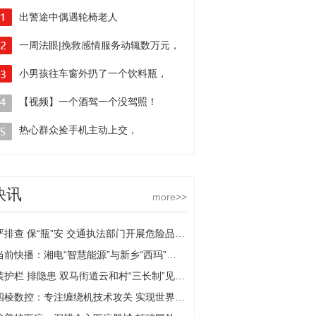
出警途中偶遇轮椅老人
民警多方打听送其回家
一周法眼|挽救感情服务动辄数万元，
小男孩往车窗外扔了一个饮料瓶，
不成功拒退费官司频发问题出在哪里？
致一旁两车追尾相撞
【视频】一个酒驾一个没驾照！
送娃上学，这两位父亲太不靠谱
热心群众捡手机主动上交，
民警紧急呼叫成功寻失主
快讯
more>>
严排查 保“瓶”安 交通执法部门开展危险品运输企业安全检查
当前快播：湘电“智慧能源”与新乡“西玛”达成战略合作
装护栏 排隐患 双马街道云和村“三长制”见成效-全球今亮点
四棱数控：专注缠绕机技术攻关 实现世界一流|焦点日报