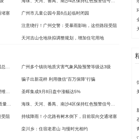
级
海珠、天河、番禺、南沙4区保持红色预警信号，上午停课
通堵塞
广州市儿童公园今晨8点起临时闭园
注意绕行！广州交警：受暴雨影响，这些路段受阻
天河吉山仓地块拟调整规划，增加住宅用地
微盟616数造零售大赛收官 巴拉巴拉荣获全国总冠军
广州多个镇街地质灾害气象风险预警等级达3级
骗子出新花样 利用微信“百万保障”行骗
华泰证券：乘用车板块业绩及现金流水平有望维持良好状态
圣晖集成9月8日盘中涨幅达5%
京石新乐东站以“经营+”理念助力降本增效高质量发展
海珠、天河、番禺、南沙4区保持红色预警信号，上午停课
段受阻
持续降雨！小北路有树木倒下，目前双向交通堵塞
栾川乡：住宿老君山 与慢时光相约