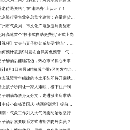
养老待遇资格可在“湘易办”上认证了！
北京银行零售业务总监李建营：存量房贷利率下调对银行而言有一定正面积极效应
广州市气象局、市文化广电旅游局提醒市民密切关注台风预警
​北环高速首个“投卡式自助缴费机”正式上岗
【视频】丈夫与妻子吵架威胁要“跳车”，妻子高速上丢下他扬长而去
为何预计凌晨5时发布台风黄色预警，气象部门解释原因
男子醉酒后酣睡路边，热心市民担心出事报警……
预计9月1日凌晨5时前后广州9区将发布台风黄色预警
这支视障青年组建的本土乐队即将开启秋天的第一场演唱会
楼上孩子吵闹让一家人难眠，楼下住户制造噪音“反击”
男子刑满释放身无分文，走进派出所求助问题都解决
【中传小白杨奖国庆·动画密训营】提前进入升学绿色通道
湖南：气象工作列入大气污染防治攻坚行动计划
女子酒后索要联系方式遭拒强吻外卖员？记者调查发现系摆拍