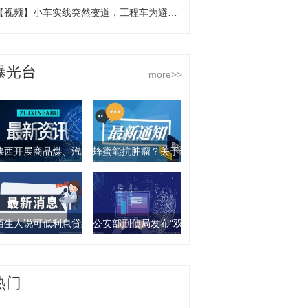
【视频】小车实线突然变道，工程车为避让刹车踩到冒烟
曝光台
more>>
陕西开展商品煤、汽柴油产品抽查行动 9批次产品不合格
蜂蜜能抗肿瘤？关于食物饮料的谣言你要知道这几
陌生人说可低利息贷款？西安一女子被骗走4万元
公安部刑侦局发布“双11”防诈骗指南：这些骗局要
热门