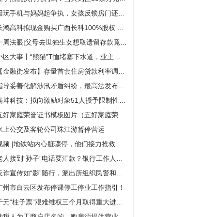
因玩手机与妈妈起争执，女孩反锁房门还报警求助
长鸿高科拟现金购买广西长科100%股权 进一步拓展产业链
一周法眼|父母去世独生女想取遗留存款竟被拒，律师这样建议……
小区大事丨“熊猫”T恤堵塞下水道，业主状告10余邻居及物业
【金融街发布】存量首套住房贷款利率调整：变更合同约定加点幅度 或新发放贷款置换存量
指导妥善化解涉汛矛盾纠纷，最高法发布典型案例
满坤科技：拟向激励对象51人授予限制性股票434.94万股
五好家庭荣誉证书模板图片（五好家庭荣誉证书模板）
水上公交及客轮公司珠江游暂停营运
视频 |地铁站内心脏骤停，他们接力抢救赢回生机
老人接到“孙子”电话要汇款？银行工作人员及时劝阻止损4万元
反诈宣传如“影”随行，派出所组织民警和居民同观《孤注一掷》
广州市白云区发布停课停工停业工作指引！
千元“柱子票”艰难维权三个月取得重大进展：法院终于立案了！
纳税人为工商户店名的，购房须提供营业执照