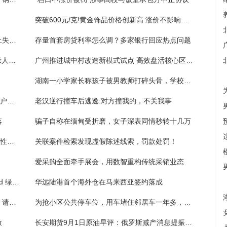
突破600元/克!黄金饰品价格创新高 涨价不影响购买热情
麻阳火车西站：一旅客单肩包落在车站长椅上失而复得
存量首套房贷利率怎么调？多家银行回应热点问题
26℃丨民警多管了一下“闲事”，失散12年的亲人团聚了
广州推进城中村改造新模式试点 高效盘活核心区土地资源
湖南一小学家长称孩子被男教师打碎头骨，学校回应：其所言不实，公安已介入
广东省“人民满意的公务员”陈德生：让千家万户吃上“放心肉”
老汉逆行撞车后逃逸:对方撞我的，不关我事
落
骗子自称在缅甸受折磨，女子深表同情秒转十几万
“海葵”牌洒水机还要继续开，今明广州有持续性降水
关联案件检索发现虚假陈述线索，罚款处罚！
爱采购全面牵手展会，用数智重构传统采销业态
向新NEW · 数智赋能新未来 | 2023TechWorld 绿盟科技智慧安全大会圆满召开
华远陆港首个海外仓在马来西亚签约落成
台风天地铁会否停运？广州地铁：主要看风，请留意微博发布
为抢小区公共停车位，用车堵住邻居车一年多，法院判了！
放
长安期货9月1日原油早评：俄罗斯减产消息提振油价上行，欧美PMI及美国非农或决定进一步走向