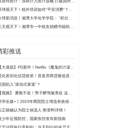
埃普特医疗：深耕介入医疗器械 打破国外产品垄断 环球热点评
环球观天下！校外培训如何“平安消费”？湘潭市教育局、市消委联合发布倡议
全球新消息丨湘潭大学化学学院： “积分兑换”推动文明寝室建设出成效
天天观天下！湘潭市一中校友捐赠书籍助力母校发展
精彩推送
【大逃脱】PD新作！Netflix《魔鬼的计谋》河锡辰&李诗媛、朴京林、SEVENTEEN胜宽集结
优化差别化信贷政策！首套房商贷最低首付不低于20%
美国陷入“滚动式衰退”？
【视频】 屡教不改！男子醉驾被查处 这已经是第三次了
新华全媒+丨2023年两院院士增选有效候选人名单公布
石正丽确认为院士候选人 附资料详情！
青少年近视防控，国家疾控发布新指南
江宁法院执行亮利剑：当天到位80余万元、移送拒执罪1件