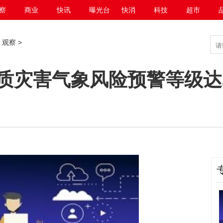
察
商业
快讯
曝光台
快消
科技
超市
>
观察
>
质灾害气象风险预警等级达