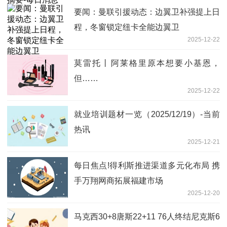
要闻：曼联引援动态：边翼卫补强提上日
程，冬窗锁定纽卡全能边翼卫
2025-12-22
莫雷托丨阿莱格里原本想要小基恩，
但……
2025-12-22
就业培训题材一览（2025/12/19）-当前
热讯
2025-12-21
每日焦点!得利斯推进渠道多元化布局 携
手万翔网商拓展福建市场
2025-12-20
马克西30+8唐斯22+11 76人终结尼克斯6