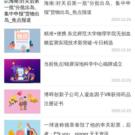
海南:封关后第一批“分批出岛、集中申
报”货物出岛_焦点报道
2025-12-24
精准+便携 东北师范大学物理学院无创血
糖监测实现技术新突破-今日精选
2025-12-24
当前焦点!锦屏深地科学中心揭牌成立
2025-12-23
博晖创新子公司人凝血因子Ⅷ获得药品
注册证书
2025-12-23
一球迷称德章泰毁了他的串关彩票，后
者：f**k you，nigger 天天资讯