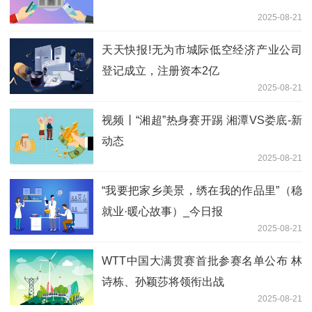
2025-08-21
天天快报!无为市城际低空经济产业公司
登记成立，注册资本2亿
2025-08-21
视频丨“湘超”热身赛开踢 湘潭VS娄底-新
动态
2025-08-21
“我要把家乡美景，绣在我的作品里”（稳
就业·暖心故事）_今日报
2025-08-21
WTT中国大满贯赛首批参赛名单公布 林
诗栋、孙颖莎将领衔出战
2025-08-21