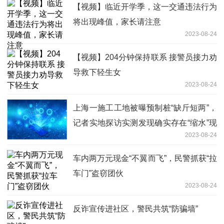
【视频】临近开学季，这一交通违法行为
将出现峰值，家长请注意
2023-08-24
【视频】204分钟保持联系 接警员接力劝
导救下轻生女
2023-08-24
上海一施工工地被曝预制桩“缺斤短两”，
记者实地探访实测发现确实存在“缩水”现
2023-08-24
象
车内两万元现金“不翼而飞”，民警抓获“拉
车门”盗窃团伙
2023-08-24
反诈宣传进社区，警民共筑“防骗墙”