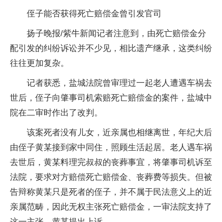
侄子能否获得死亡赔偿金曾引发官司
扬子晚报/紫牛新闻记者注意到，由死亡赔偿金分
配引发的纠纷诉讼并不少见，相比遗产继承，这类纠纷
往往更加复杂。
记者获悉，盐城法院曾审理过一起老人遭遇车祸去
世后，侄子向肇事司机索赔死亡赔偿金的案件，盐城中
院在二审时作出了改判。
该案死者没有儿女，近亲属也相继离世，年纪大后
由侄子黄某接到家中同住，照顾生活起居。老人遇车祸
去世后，黄某料理完叔叔的丧葬事宜，将肇事司机诉至
法院，要求对方赔偿死亡赔偿金、丧葬费等损失。但被
告辩称黄某只是死者的侄子，并不属于民法意义上的近
亲属范畴，因此无权主张死亡赔偿金，一审法院支持了
这一主张，黄某提出上诉。