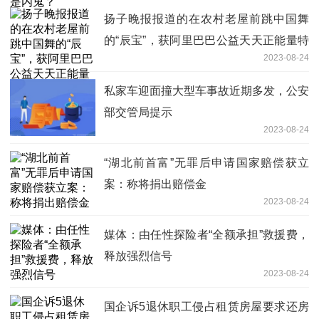
扬子晚报报道的在农村老屋前跳中国舞
的“辰宝”，获阿里巴巴公益天天正能量特
2023-08-24
别奖、奖金一万元
私家车迎面撞大型车事故近期多发，公安
部交管局提示
2023-08-24
“湖北前首富”无罪后申请国家赔偿获立
案：称将捐出赔偿金
2023-08-24
媒体：由任性探险者“全额承担”救援费，
释放强烈信号
2023-08-24
国企诉5退休职工侵占租赁房屋要求还房