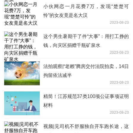
小伙网恋一月花费7万，发现“楚楚可
怜”的女友竟是名大汉
2023-08-23
这个男生暑期干了件“大事”：用打工挣的
钱，向灾区捐赠千瓶矿泉水
2023-08-23
法拍观察|“老赖”腾房交付法院拍卖，14日
拘留依法减半
2023-08-23
精简！江苏规范37类100项公证事项证明
材料
2023-08-23
视频|见司机不舒服独自开车跑长途，这