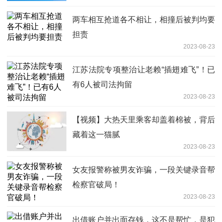
两车相互抢道各不相让，相撞后被判均要
担责
2023-08-23
江苏法院专项整治让老赖“插翅难飞”！已
有6人被司法拘留
2023-08-23
【视频】大热天里乘客却盖着棉被，背后
藏着这一猫腻
2023-08-23
女友报警称被男友诈骗，一段关键录音帮
检察官破局！
2023-08-23
出借账户并出面存钱，这不是帮忙，是犯