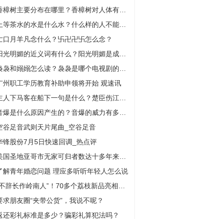
香樟树主要分布在哪里？香樟树对人体有哪些危害？
上等茶水的水是什么水？什么样的人不能喝茶水？
亡口月羊凡念什么？卐卍卍卐怎么念？
阳光明媚的近义词有什么？阳光明媚是成语吗？
袅袅和嫋嫋怎么读？袅袅是哪个电视剧的人物？
广州职工学历教育补助申领将开始 观速讯
主人下马客在船下一句是什么？楚臣伤江风下一句是什么？
音爆是什么原因产生的？音爆的威力有多大？
空谷足音武则天片尾曲_空谷足音
华锋股份7月5日快速回调_热点评
美国圣地亚哥市无家可归者数达十多年来最高 政府为清理街道开设帐篷营地
了解青年婚恋问题 理应多听听年轻人怎么说
“不辞长作岭南人”！70多个荔枝新品亮相广西|时讯
要求朋友圈“夹带公货”，我说不呢？
返还彩礼标准是多少？骗彩礼算犯法吗？