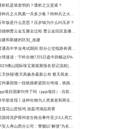
透析机是谁发明的？透析之父是谁？
特种兵之火凤凰一共多少集？特种兵之火凤凰是哪一年的电视剧？
压年饭是什么意思？压岁钱为什么叫压岁？
郭德纲曹云金互撕全过程 曹云金回应直播不关打赏 基本情况讲解
改建和新建的区别_改建
普通高中学业考试期间 部分公交线路有调整-环球微资讯
全球速读：宁科生物7月5日盘中跌幅达5%
2023佛山国际珠宝展观展报名登记流程(附图解) 世界新动态
天天快报!蔡天凤被杀最新公布 蔡天凤丧礼下月举行 基本情况讲解
万州暴雨致一段铁路桥梁部分垮塌，铁路部门：安排途经列车迂回折返或停运
ppp项目国家叫停了吗（ppp项目）-当前热闻
科学新发现丨这种生物为人类衰老和再生提供新见解
逛莲花山赏惊鸿 游荔湾湖品荷香
美国得克萨斯州发生枪击事件至少3人死亡
平安人寿山西分公司：警惕以“解债”为名实施非法集资活动的提示 热议