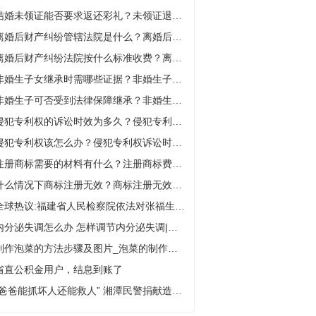
结婚未领证能否要求返还彩礼？未领证退全部彩礼吗？
离婚后财产纠纷管辖法院是什么？离婚后财产分割去哪里起诉？
离婚后财产纠纷法院按什么标准收费？离婚后财产纠纷去哪里起诉？
非婚生子女继承时需哪些证据？非婚生子继承需要亲子鉴定吗？
非婚生子可否受到法律保障继承？非婚生子是什么意思？
侵犯专利权的诉讼时效为多久？侵犯专利权是否构成犯罪？
侵犯专利权该怎么办？侵犯专利权诉讼时效为多少年？
注册商标需要的材料有什么？注册商标费用多少钱？
什么情况下商标注册无效？商标注册无效公告什么意思？
全球热议:福建省人民检察院依法对张福生决定逮捕
内分泌失调怎么办 怎样调节内分泌失调|热文
制作泡菜的方法步骤及图片_泡菜的制作方法 家用简介介绍
省直公积金用户，结息到账了
“爸爸能抓坏人还能救人” 湘潭民警捐献造血干细胞，6岁儿子说他“更厉害了” 世界观察