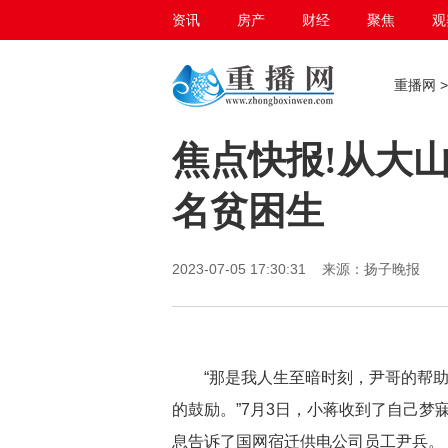
资讯
房产
财经
聚焦
观
百态生活
重播网
焦点快报!从大山
名贫困生
2023-07-05 17:30:31 来源：扬子晚报
“那是我人生至暗时刻，尹哥的帮
的鼓励。”7月3日，小蒋收到了自己
息告诉了国网宿迁供电公司员工尹兵。