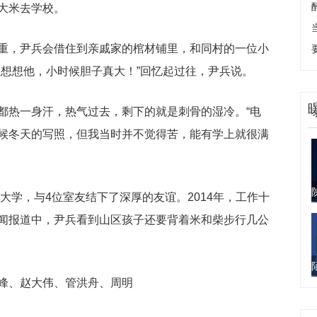
大米去学校。
重，尹兵会借住到亲戚家的棺材铺里，和同村的一位小
在想想他，小时候胆子真大！”回忆起过往，尹兵说。
都热一身汗，热气过去，剩下的就是刺骨的湿冷。“电
候冬天的写照，但我当时并不觉得苦，能有学上就很满
上大学，与4位室友结下了深厚的友谊。2014年，工作十
闻报道中，尹兵看到山区孩子还要背着米和柴步行几公
峰、赵大伟、管洪舟、周明