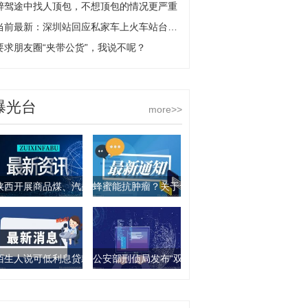
醉驾途中找人顶包，不想顶包的情况更严重
当前最新：深圳站回应私家车上火车站台：系违规进入，表示歉意
要求朋友圈“夹带公货”，我说不呢？
曝光台
more>>
陕西开展商品煤、汽柴油产品抽查行动 9批次产品不合格
蜂蜜能抗肿瘤？关于食物饮料的谣言你要知道这几
陌生人说可低利息贷款？西安一女子被骗走4万元
公安部刑侦局发布“双11”防诈骗指南：这些骗局要