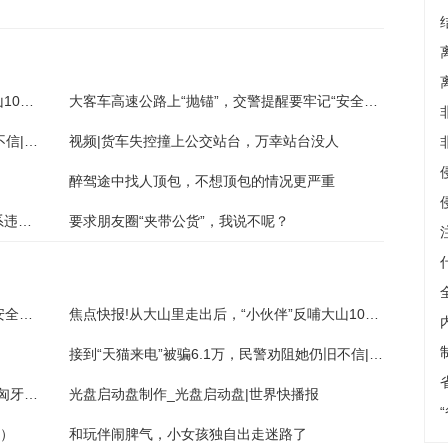
焦点快报!从大山里走出后，“小伙伴”反哺大山10年资助11名贫困生
大客车高速公路上“抛锚”，交警提醒要牢记“安全9个字”
接到“天猫来电”被骗6.1万，民警劝阻她仍旧不信|天天新消息
视频|货车失控撞上公交站台，万幸站台没人
醉驾途中找人顶包，不想顶包的情况更严重
当前最新：深圳站回应私家车上火车站台：系违规进入，表示歉意
要求朋友圈“夹带公货”，我说不呢？
大客车高速公路上“抛锚”，交警提醒要牢记“安全9个字”
焦点快报!从大山里走出后，“小伙伴”反哺大山10年资助11名贫困生
接到“天猫来电”被骗6.1万，民警劝阻她仍旧不信|天天新消息
天天快看：双环传动：拟不超1.2亿欧元投建匈牙利生产基地
光盘启动盘制作_光盘启动盘|世界快播报
?）
和玩伴闹脾气，小女孩独自出走迷路了