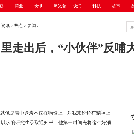
察
商业
快讯
曝光台
快消
科技
超市
>
资讯
>
热点
>
要闻
>
里走出后，“小伙伴”反哺大
助就像是雪中送炭不仅在物资上，对我来说还有精神上
梦寐以求的研究生录取通知书，他第一时间先将这个好消