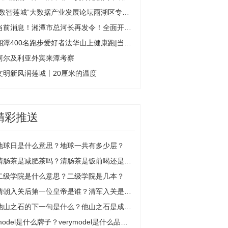
“数智莲城”大数据产业发展论坛雨湖区专场举行_全球速读
当前消息！湘潭市总河长再发令！全面开展河湖“清四乱”专项整治行动
湘潭400名跑步爱好者法华山上健康跑|当前滚动
阿尔及利亚外宾来潭考察
文明新风润莲城丨20厘米的温度
精彩推送
地球日是什么意思？地球一共有多少层？
清肠茶是减肥茶吗？清肠茶是饭前喝还是饭后喝？
二级学院是什么意思？二级学院是几本？
清朝入关后第一位皇帝是谁？清军入关是皇太极吗？
他山之石的下一句是什么？他山之石是成语吗？
model是什么牌子？verymodel是什么品牌？