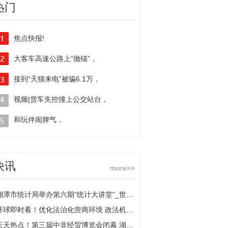
热门
焦点快报!
大客车高速公路上“抛锚”，
从大山里走出后，“小伙伴”反哺大山10年资助11名贫困生
交警提醒要牢记“安全9个字”
接到“天猫来电”被骗6.1万，
民警劝阻她仍旧不信|天天新消息
视频|货车失控撞上公交站台，
万幸站台没人
和玩伴闹脾气，
小女孩独自出走迷路了
快讯
more>>
湘潭市统计局举办第六期“统计大讲堂”_世界速递
环球即时看！优化法治化营商环境 政法机关在行动｜解企业之难 帮企业之需
天天热点！第三届中非经贸博览会闭幕 湖南医疗器械产业“走进非洲”成果丰硕