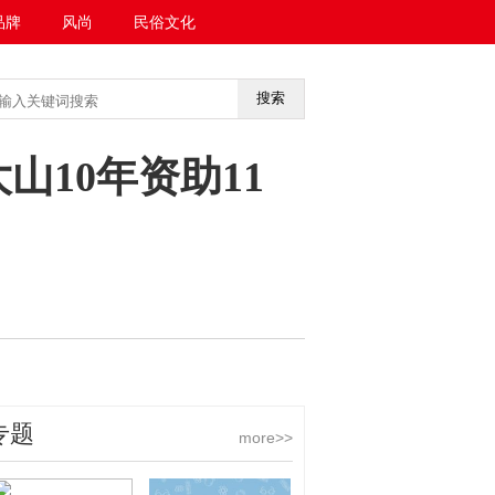
品牌
风尚
民俗文化
搜索
<<返回首页
山10年资助11
专题
more>>