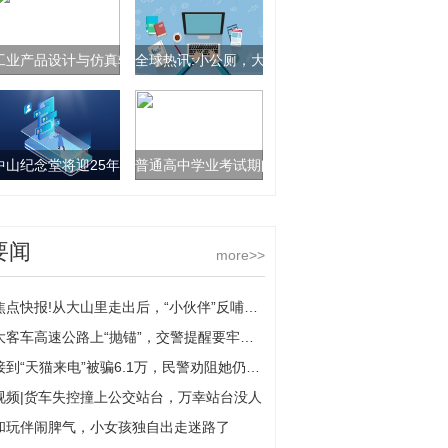
工业产品设计与仿真软件创新联盟在广州成立
全球热讯:小公厕，大师造！广州细心雕琢城市便
中山纪念堂将迎25年来最大规模修缮，力争明年春节前竣工
普通高中学业考试期间 部分公交线路有调整-环球
要闻
more>>
焦点快报!从大山里走出后，“小伙伴”反哺大山10年资助11名贫困生
大客车高速公路上“抛锚”，交警提醒要牢记“安全9个字”
接到“天猫来电”被骗6.1万，民警劝阻她仍旧不信|天天新消息
视频|货车失控撞上公交站台，万幸站台没人
和玩伴闹脾气，小女孩独自出走迷路了