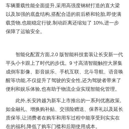
车辆重载
性能全面提升,采用高强度钢材打造的直大梁
以及加强的底盘结构,搭配合适的前后桥和轮胎,即使满
载货物,也能稳定行驶,制动距离还缩短了 10%,进一步
保障了运输安全。
智能化配置方面,2.0 版智能科技套装让长安新一代
平头小卡跟上了时代的步伐。9 寸高清智能触控大屏集
成倒车影像、影音
娱乐、手机互联、北斗导航、语音唤
醒等功能,不仅提升了驾驶的安全
性,还为驾驶者带来了
便利和
娱乐体验,也有助于物流企业实现智能化管理。
此外,长安跨越为新车上市推出的一系列优惠政策,
如
金融礼、增换购补贴、交强险赠送、保养礼以及延长
质保等,让消费者在购车和用车过程中能享受到实实在
在的福利,降低了购车门槛和后期使用成本。