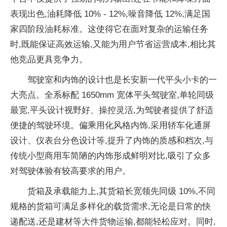
表现出色,油耗降低 10% - 12%,噪音降低 12%,满足
国
家四阶段油耗标准。这使得它在面对复杂的运输任务
时,既能保证高效运输,又能为用户节省运营成本,相比其
他竞品更具竞争力。
驾驶室和内饰的设计也是长安新一代
平头小卡的一
大亮点。全系标配 1650mm 宽体
平头驾驶室,单轮同级
最宽,
平头设计视野好、操控灵活,为驾驶者提供了舒适
便捷的驾驶环境。偏乘用化风格内饰,采用轿车化通屏
设计、仪表
台分色设计等,提升了内饰的质感和档次,与
传统小型商用车简陋的内饰形成鲜明对比,吸引了众多
对驾驶体验有较高要求的用户。
货箱及承载能力上,其货箱长宽领先同级 10%,不同
规格的货箱可满足多样化的载货需求,无论是日常的快
递配送,还是建材等大件货物运输,都能轻松应对。同时,