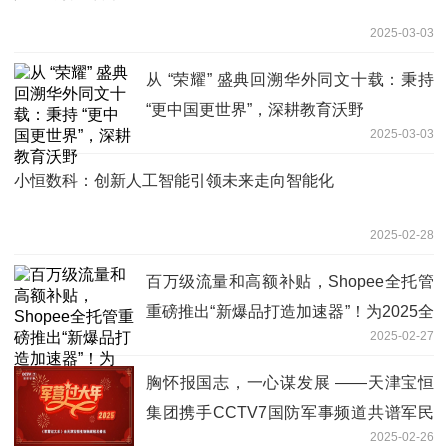
2025-03-03
从 “荣耀” 盛典回溯华外同文十载：秉持
“更中国更世界”，深耕教育沃野
2025-03-03
小恒数科：创新人工智能引领未来走向智能化
2025-02-28
百万级流量和高额补贴，Shopee全托管
重磅推出“新爆品打造加速器”！为2025全
2025-02-27
托管赛道再加一把火
胸怀报国志，一心谋发展 ——天津宝恒
集团携手CCTV7国防军事频道共谱军民
2025-02-26
鱼水情