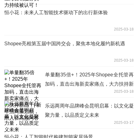
恒小花：未来人工智能技术驱动下的出行新体验
2025-03-18
Shopee亮相第五届中国跨交会，聚焦本地化履约新机遇
2025-03-18
单量翻35倍+！2025年Shopee全托管再
加码，直击出海新卖家痛点，大力扶持新
2025-03-18
品！| 新年招商重启航，附入驻高频问答
乐远两周年品牌峰会昆明启幕：以文化凝
聚力量，以品质定义未来
2025-03-17
恒小花：人工智能时代构建智能家居场景