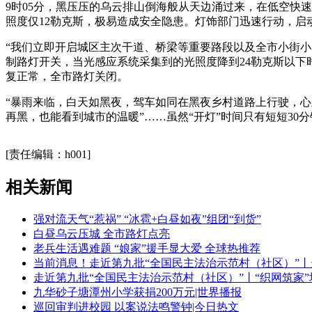
9时05分，黑压压的乌云排山倒海般从天边涌过来，在低空快
照度仅12勒克斯，极易造成安全隐患。灯饰部门迅速行动，启
“我们立即开启城区主次干道、桥梁等重要路段以及全市小街
制路灯开关，当光感应系统采集到的光照度降到24勒克斯以下
复正常，全市路灯关闭。
“暴雨来临，白天如黑夜，驾车如同在黑夜乡村道路上行驶，心
再黑，也能看到城市的温暖”……虽然“开灯”时间只有短短30
关键词：
[责任编辑：h001]
相关新闻
强对流天气“惹祸” “冰雹+白昼如夜”组团“到货”
白昼乌云压城 全市路灯点亮
老兵生活遇难题 “娘家”援手显大爱 全球热推荐
当前消息！走近第九批“全国民主法治示范村（社区）”
走近第九批“全国民主法治示范村（社区）”丨“织网筑家”
九华砂子塘潭州小学获捐200万元|世界播报
巡回审判进校园 以案说法鸣警钟|今日热文