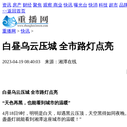
资讯
房产
财经
聚焦
观察
商业
快讯
曝光台
快消
科技
超市
品
<<返回首页
重播网
>
快讯
>
白昼乌云压城 全市路灯点亮
2023-04-19 08:40:03 来源：湘潭在线
白昼乌云压城 全市路灯点亮
“天色再黑，也能看到城市的温暖”
4月18日9时，明明是白天，却遇黑云压顶，天空黑得如同夜
盏盏灯就能看到湘潭这座城市的温暖！”