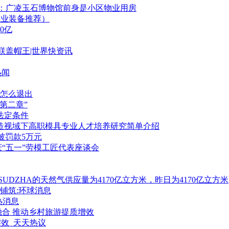
秘：广凌玉石博物馆前身是小区物业用房
强毕业装备推荐）
0亿
联盖帽王|世界快资讯
热闻
式怎么退出
“第二章”
法定条件
造视域下高职模具专业人才培养研究简单介绍
被罚款5万元
“五一”劳模工匠代表座谈会
UDZHA的天然气供应量为4170亿立方米，昨日为4170亿立方米
铺筑:环球消息
热消息
合 推动乡村旅游提质增效
实效_天天热议