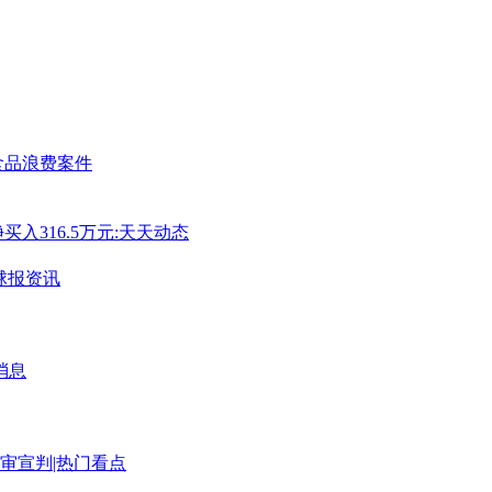
食品浪费案件
买入316.5万元:天天动态
球报资讯
消息
审宣判|热门看点