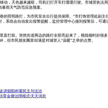
速移动，天色越来越暗，司机们打开车灯缓缓行驶。市城管执法
动暴雨天气防范应急预案。
小巷的照明路灯，为市民安全出行提供保障。”市灯饰管理处副主
时，系统会自动发出报警提醒，监控管理中心接到报警后，可通过
里直打鼓。突然街道两边的路灯全部亮起来了，视线顿时好很多
分钟，但市民朋友圈里却满是对城管人“温暖”之举的点赞。
丨走进韶阳村看民主与法治
培育金塘治理模式|天天消息