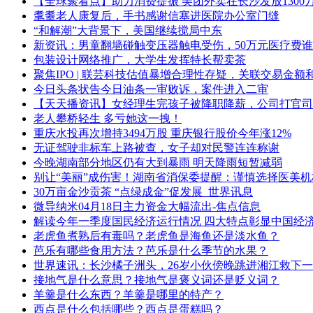
【全球聚看点】助力消费提振 美团外卖在长沙发放1300
耄耋老人康复后，手书感谢信塞进医院办公室门缝
“和解潮”大背景下，美国继续搅局中东
新资讯：男童翻墙碰触变压器触电受伤，50万元医疗费
包装设计网络推广，大学生发挥特长帮卖茶
聚焦IPO | 联芸科技估值暴增合理性存疑，关联交易金
今日头条状告今日油条一审败诉，案件进入二审
【天天播资讯】女经理生完孩子被降职降薪，公司打官司
老人攀桥轻生 多亏她这一拽！
重庆水投再次增持3494万股 重庆银行股价今年涨12%
无证驾驶非标车上路被查，女子却对民警连连称谢
今晚湖南部分地区仍有大到暴雨 明天降雨短暂减弱
别让“美丽”成伤害！湖南省消保委提醒：谨慎选择医美机
30万亩金沙贡茶 “点绿成金”促发展_世界讯息
微导纳米04月18日主力资金大幅流出-焦点信息
解读今年一季度国民经济运行情况 四大特点彰显中国经
老虎鱼煮熟后有毒吗？老虎鱼是海鱼还是淡水鱼？
芭乐有哪些食用方法？芭乐是什么季节的水果？
世界速讯：长沙橘子洲头，26岁小伙傍晚跳进湘江救下
接地气是什么意思？接地气是褒义词还是贬义词？
羊羹是什么东西？羊羹是哪里的特产？
西点是什么包括哪些？西点是蛋糕吗？