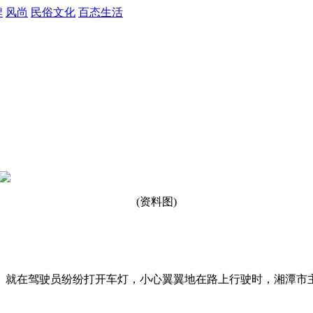
牌
风尚
民俗文化
百态生活
(资料图)
晚。就在驾驶员纷纷打开车灯，小心翼翼地在路上行驶时，湘潭市