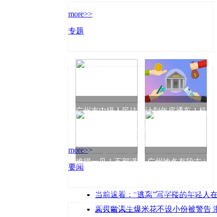
more>>
专题
广州市中级人民法
计划年底通车！机
院对温某以危险方
场二高南段工程完
法危害公共安全案
成沥青中面层试验
more>>
一审宣判|热门看
段铺筑:环球消息
难得一见！五部满
广州地名有段古 |
要闻
点
载盛誉的纪录电影
风起十三行 云聚
来袭——2023德国
天下客_焦点热讯
当前速看：“逃离”写字楼的年轻人
电影展即将开票
新打量人生
天天时讯：爆米花不设小份被警告 