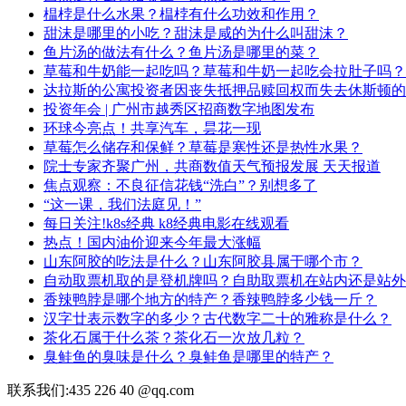
榅桲是什么水果？榅桲有什么功效和作用？
甜沫是哪里的小吃？甜沫是咸的为什么叫甜沫？
鱼片汤的做法有什么？鱼片汤是哪里的菜？
草莓和牛奶能一起吃吗？草莓和牛奶一起吃会拉肚子吗？
达拉斯的公寓投资者因丧失抵押品赎回权而失去休斯顿的
投资年会 | 广州市越秀区招商数字地图发布
环球今亮点！共享汽车，昙花一现
草莓怎么储存和保鲜？草莓是寒性还是热性水果？
院士专家齐聚广州，共商数值天气预报发展 天天报道
焦点观察：不良征信花钱“洗白”？别想多了
“这一课，我们法庭见！”
每日关注!k8s经典 k8经典电影在线观看
热点！国内油价迎来今年最大涨幅
山东阿胶的吃法是什么？山东阿胶县属于哪个市？
自动取票机取的是登机牌吗？自助取票机在站内还是站外
香辣鸭脖是哪个地方的特产？香辣鸭脖多少钱一斤？
汉字廿表示数字的多少？古代数字二十的雅称是什么？
茶化石属于什么茶？茶化石一次放几粒？
臭鲑鱼的臭味是什么？臭鲑鱼是哪里的特产？
联系我们:435 226 40 @qq.com