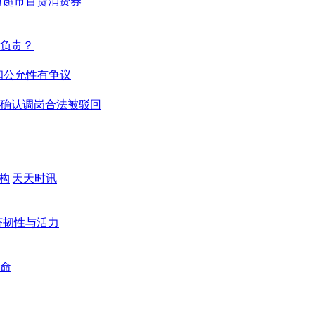
万超市百货消费券
谁负责？
额和公允性有争议
确认调岗合法被驳回
构|天天时讯
济韧性与活力
一命