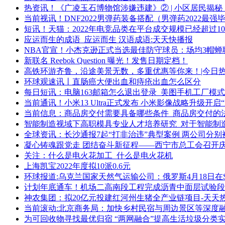
热资讯！《广凌玉石博物馆涉嫌违建》② | 小区居民揭
当前视讯！DNF2022男弹药装备搭配（男弹药2022最
短讯！天猫：2022年电竞品类在平台成交规模已经超过10
应运而生的成语_应运而生 汉语成语:天天快播报
NBA官宣！小杰克逊正式当选最佳防守球员：场均3帽蝉
新联名 Reebok Question 曝光！发售日期定档！
高铁环游齐鲁，沿途美景无数，多重优惠等你来！|今日
环球观速讯丨直肠癌大便出血和痔疮出血怎么区分
每日短讯：电脑163邮箱怎么退出登录_美图手机工厂模
当前通讯！小米13 Ultra正式发布 小米影像战略升级开启
当前信息：商品房交付需要具备哪些条件_商品房交付的
智能制造视域下高职模具专业人才培养研究_对于智能制
全球资讯：长沙通报7起“打非治违”典型案例 两公司分别
凝心铸魂跟党走 团结奋斗新征程——西宁市总工会召开庆
关注：什么是电火花加工_什么是电火花机
上海凯宝2022年度拟10派0.6元
环球报道:乌克兰国家天然气运输公司：俄罗斯4月18日在S
计划年底通车！机场二高南段工程完成沥青中面层试验段
神农集团：拟20亿元投建红河州生猪全产业链项目-天天
当前滚动:北京商务局：加快乡村民宿与周边景区等深度融
为可回收物寻找最优归宿 “两网融合”提高生活垃圾分类