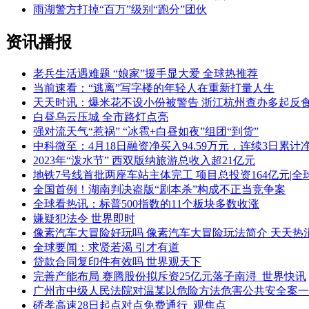
雨湖警方打掉“百万”级别“跑分”团伙
资讯播报
老兵生活遇难题 “娘家”援手显大爱 全球热推荐
当前速看：“逃离”写字楼的年轻人在重新打量人生
天天时讯：爆米花不设小份被警告 浙江杭州查办多起反
白昼乌云压城 全市路灯点亮
强对流天气“惹祸” “冰雹+白昼如夜”组团“到货”
中科微至：4月18日融资净买入94.59万元，连续3日累计净
2023年“泼水节” 西双版纳旅游总收入超21亿元
地铁7号线首批两座车站主体完工 项目总投资164亿元|全
全国首例！湖南判决盗版“剧本杀”构成不正当竞争案
全球看热讯：标普500指数的11个板块多数收涨
嫌疑犯法令 世界即时
像素汽车大冒险好玩吗 像素汽车大冒险玩法简介 天天热
全球要闻：求贤若渴 引才有道
贷款合同复印件有效吗 世界观天下
完善产能布局 赛腾股份拟斥资25亿元落子南浔_世界快讯
广州市中级人民法院对温某以危险方法危害公共安全案一
硚孝高速28日起点对点免费通行_观焦点