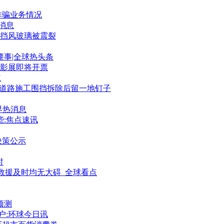
诈骗业务情况
消息
挡风玻璃被震裂
事|全球热头条
电影展即将开票
杠
是道路施工围挡拆除后留一地钉子
界热消息
:焦点速讯
决策公示
时
幸救援及时均无大碍_全球看点
预测
账户:环球今日讯