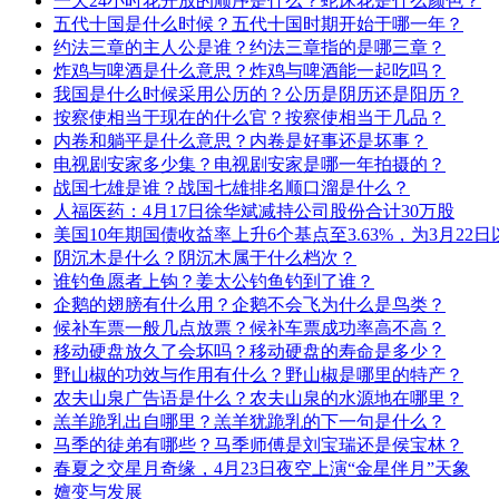
一天24小时花开放的顺序是什么？蛇床花是什么颜色？
五代十国是什么时候？五代十国时期开始于哪一年？
约法三章的主人公是谁？约法三章指的是哪三章？
炸鸡与啤酒是什么意思？炸鸡与啤酒能一起吃吗？
我国是什么时候采用公历的？公历是阴历还是阳历？
按察使相当于现在的什么官？按察使相当于几品？
内卷和躺平是什么意思？内卷是好事还是坏事？
电视剧安家多少集？电视剧安家是哪一年拍摄的？
战国七雄是谁？战国七雄排名顺口溜是什么？
人福医药：4月17日徐华斌减持公司股份合计30万股
美国10年期国债收益率上升6个基点至3.63%，为3月22
阴沉木是什么？阴沉木属于什么档次？
谁钓鱼愿者上钩？姜太公钓鱼钓到了谁？
企鹅的翅膀有什么用？企鹅不会飞为什么是鸟类？
候补车票一般几点放票？候补车票成功率高不高？
移动硬盘放久了会坏吗？移动硬盘的寿命是多少？
野山椒的功效与作用有什么？野山椒是哪里的特产？
农夫山泉广告语是什么？农夫山泉的水源地在哪里？
羔羊跪乳出自哪里？羔羊犹跪乳的下一句是什么？
马季的徒弟有哪些？马季师傅是刘宝瑞还是侯宝林？
春夏之交星月奇缘，4月23日夜空上演“金星伴月”天象
嬗变与发展