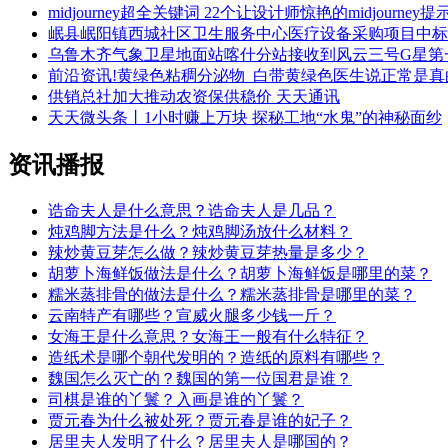
midjourney超全关键词 22个让设计师惊艳的midjourney
岷县岷阳镇西城社区卫生服务中心医疗设备采购项目中标
乌鲁木齐气象卫星地面站喀什分站接收到风云三号G星第
前沿资讯!黄绿色粘稠分泌物_白带黄绿色医生说正常是真
供销总社加大推动农资保供稳价 天天通讯
天天微头条丨1小时赚上万块 探秘工地“水鬼”的神秘面纱
资讯播报
诰命夫人是什么意思？诰命夫人是几品？
炖鸡脚方法是什么？炖鸡脚汤放什么材料？
辣炒黄豆芽怎么做？辣炒黄豆芽热量是多少？
胡萝卜海鲜饭做法是什么？胡萝卜海鲜饭是哪里的菜？
糯米蒸排骨的做法是什么？糯米蒸排骨是哪里的菜？
云南特产有哪些？宣威火腿多少钱一斤？
女海王是什么意思？女海王一般有什么特征？
造纸术是哪个朝代发明的？造纸的原料有哪些？
魏国怎么灭亡的？魏国的第一位国君是谁？
司棋是谁的丫鬟？入画是谁的丫鬟？
贾元春为什么被处死？贾元春是谁的妃子？
居里夫人发明了什么？居里夫人是哪国的？