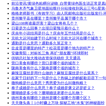
前沿资讯!黄绿色粘稠分泌物_白带黄绿色医生说正常是真
乌鲁木齐气象卫星地面站喀什分站接收到风云三号G星第
格格老师新书《有效学习》由人民邮电出版社出版发行-
贵州黎平县在哪里？贵州黎平县属于哪个市？
梁山108将谁最厉害？梁山女将有几个？
日晕是怎么回事？出现日晕预示着什么？
庆余年小说结局是什么？庆余年五竹结局是什么？
京杭大运河始建于什么时候？京杭大运河在哪个城市？
通勤是什么意思？通勤多久算正常？
盐皮蛋是哪里的特产？松花蛋是哪个地方的特产？
安徽青阳：对标长三角 再扩“朋友圈”|环球即时
供销总社加大推动农资保供稳价 天天通讯
营口美食有哪些？营口是哪个省的城市？
陇南美食有什么？陇南是哪个省的城市？
麻辣豆腐丝是用什么做的？麻辣豆腐丝是什么菜系？
在家千日好的下一句是什么？热锅上的蚂蚁歇后语下一句
撒狗粮是什么意思？秀恩爱为什么叫撒狗粮？
奉子成婚是什么意思？奉子成婚是褒义还是贬义？
珊瑚婚是多少年？珊瑚婚送老婆什么礼物？
德州美食有哪些？德州是哪个省哪个市哪个区？
天天微头条丨1小时赚上万块 探秘工地“水鬼”的神秘面纱