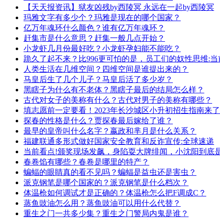
【天天报资讯】狱友凶残by西陵冥 永远在一起by西陵冥
玛雅文字有多少个？玛雅是现在的哪个国家？
亿万年魂环什么颜色？谁有亿万年魂环？
赶集市是什么意思？赶集一般几点开始？
小龙虾几月份最好吃？小龙虾孕妇能不能吃？
跪久了起不来？比996更可怕的是，员工们的奴性思维:当
人类生活在几维空间？四维空间是谁提出来的？
马皇后生了几个儿子？马皇后活了多少岁？
黑瞎子为什么有不老体？黑瞎子最后的结局怎么样？
古代对女子的美称有什么？古代对男子的美称有哪些？
填志愿前一定要看！2023年长沙城区小升初招生指南来
探春的性格是什么？贾探春最后嫁给了谁？
最早的皇帝叫什么名字？嬴政和芈月是什么关系？
福建联通多形式做好国家安全教育和反诈宣传:全球速递
当前看点!颁奖现场发飙，身陷耍大牌绯闻，小沈阳到底
春卷馅有哪些？春卷是哪里的特产？
蝙蝠的眼睛真的看不见吗？蝙蝠是益虫还是害虫？
派克钢笔是哪个国家的？派克钢笔是什么档次？
体温枪如何调试才是正确的？体温枪怎么把F调成C？
蒸鱼豉油怎么用？蒸鱼豉油可以用什么代替？
重生之门一共多少集？重生之门警局内鬼是谁？