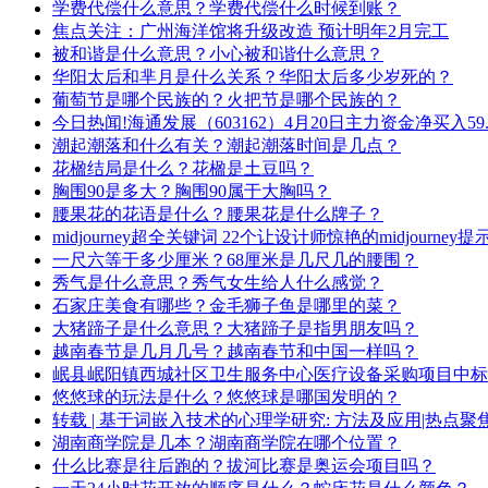
学费代偿什么意思？学费代偿什么时候到账？
焦点关注：广州海洋馆将升级改造 预计明年2月完工
被和谐是什么意思？小心被和谐什么意思？
华阳太后和芈月是什么关系？华阳太后多少岁死的？
葡萄节是哪个民族的？火把节是哪个民族的？
今日热闻!海通发展（603162）4月20日主力资金净买入59.
潮起潮落和什么有关？潮起潮落时间是几点？
花楹结局是什么？花楹是土豆吗？
胸围90是多大？胸围90属于大胸吗？
腰果花的花语是什么？腰果花是什么牌子？
midjourney超全关键词 22个让设计师惊艳的midjourney
一尺六等于多少厘米？68厘米是几尺几的腰围？
秀气是什么意思？秀气女生给人什么感觉？
石家庄美食有哪些？金毛狮子鱼是哪里的菜？
大猪蹄子是什么意思？大猪蹄子是指男朋友吗？
越南春节是几月几号？越南春节和中国一样吗？
岷县岷阳镇西城社区卫生服务中心医疗设备采购项目中标
悠悠球的玩法是什么？悠悠球是哪国发明的？
转载 | 基于词嵌入技术的心理学研究: 方法及应用|热点聚
湖南商学院是几本？湖南商学院在哪个位置？
什么比赛是往后跑的？拔河比赛是奥运会项目吗？