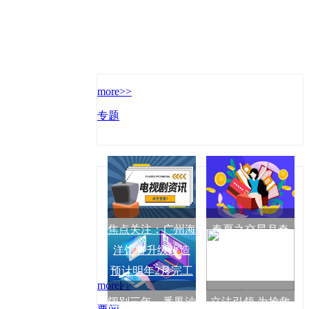
more>>
专题
焦点关注：广州海
春夏之交星月奇
洋馆将升级改造
缘，4月23日夜空
预计明年2月完工
上演“金星伴月”天
more>>
象
阔别三年，番禺沙
立法引领 为抢救