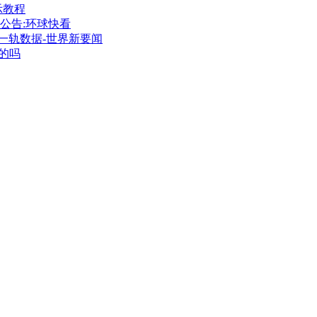
提示教程
公告:环球快看
一轨数据-世界新要闻
的吗