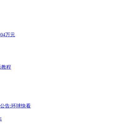
04万元
提示教程
公告:环球快看
焦