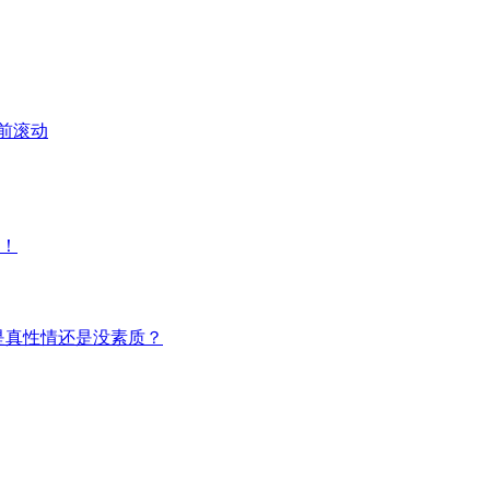
前滚动
了！
是真性情还是没素质？