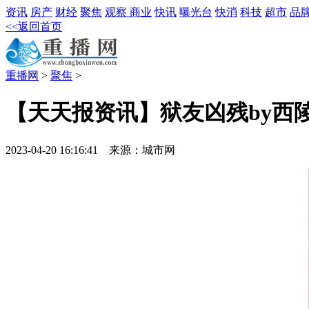
资讯
房产
财经
聚焦
观察
商业
快讯
曝光台
快消
科技
超市
品
<<返回首页
重播网
>
聚焦
>
【天天报资讯】狱友凶残by西陵
2023-04-20 16:16:41 来源：城市网