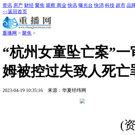
资讯
房产
财经
聚焦
观察
商业
快讯
曝光台
快消
科技
超市
品
<<返回首页
重播网
>
聚焦
>
“杭州女童坠亡案”一
姆被控过失致人死亡
2023-04-19 10:35:16 来源：华夏经纬网
(