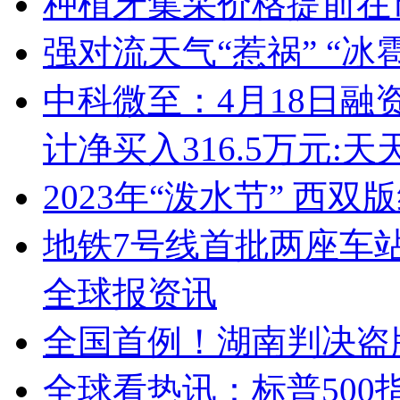
种植牙集采价格提前在
强对流天气“惹祸” “冰
中科微至：4月18日融资
计净买入316.5万元:天
2023年“泼水节” 西
地铁7号线首批两座车站
全球报资讯
全国首例！湖南判决盗
全球看热讯：标普500